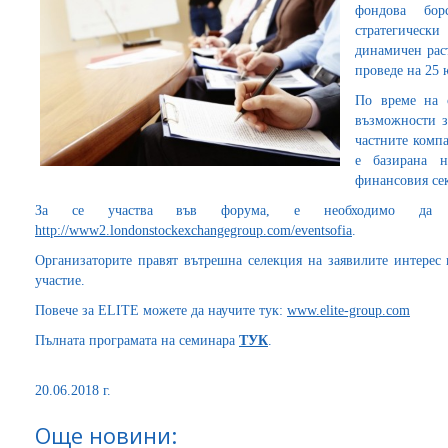
фондова бор
стратегическ
динамичен рас
проведе на 25 
По време на 
възможности з
частните компа
е базирана н
финансовия се
За се участва във форума, е необходимо да с
http://www2.londonstockexchangegroup.com/eventsofia
.
Организаторите правят вътрешна селекция на заявилите интерес
участие.
Повече за ELITE можете да научите тук:
www.elite-group.com
Пълната програмата на семинара
ТУК
.
20.06.2018 г.
Още новини: