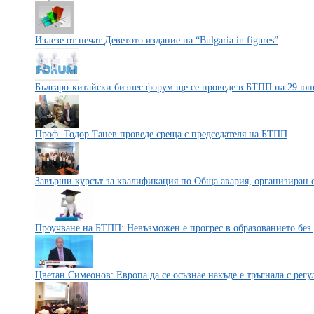
Излезе от печат Деветото издание на “Bulgaria in figures”
Българо-китайски бизнес форум ще се проведе в БТПП на 29 юн
Проф. Тодор Танев проведе среща с председателя на БТПП
Завърши курсът за квалификация по Обща авария, организиран
Проучване на БТПП: Невъзможен е прогрес в образованието без
Цветан Симеонов: Европа да се осъзнае накъде е тръгнала с регу