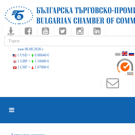
към 06.08.2026 г.
1 USD =
0.86640 €
1 GBP =
1.16680 €
1 CHF =
1.07000 €