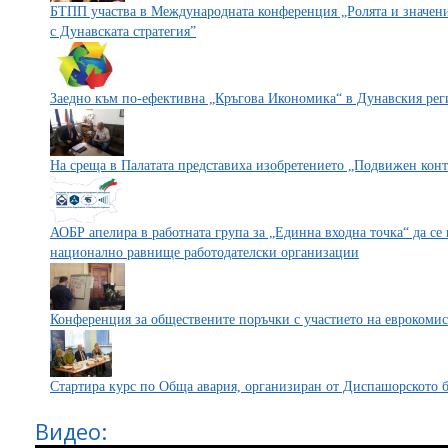
БТПП участва в Международната конференция „Ролята и значени
с Дунавската стратегия”
Заедно към по-ефективна „Кръгова Икономика“ в Дунавския рег
На среща в Палатата представиха изобретението „Подвижен конт
АОБР апелира в работната група за „Единна входна точка“ да се
национално равнище работодателски организации
Конференция за обществените поръчки с участието на еврокомис
Стартира курс по Обща авария, организиран от Диспашорското
Видео: