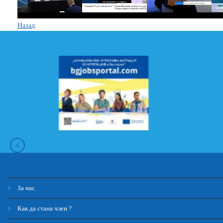
Назад
За нас
Как да стана член ?