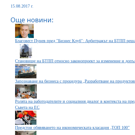
15.08.2017 г.
Още новини:
Благовест Пунев пред "Бизнес Клуб": Арбитражът на БТПП решав
Становище на БТПП относно законопроект за изменение и допъл
Запознаване на бизнеса с процедура „Разработване на продукто
Ролята на работодателите и социалния диалог в контекста на пр
Съвета на ЕС
Предстои обявяването на икономическата класация „ТОП 100”