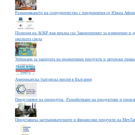
Разширяването на сътрудничество с предприятия от Южна Афри
Позиция на АОБР във връзка със Законопроект за изменение и д
околната среда
Уебинари за защитата на иновативни продукти и авторски права
Aмериканска търговска мисия в България
Представяне на процедура „Разработване на продуктови и произ
Представиха застрахователните и финансови продукти на МетЛ