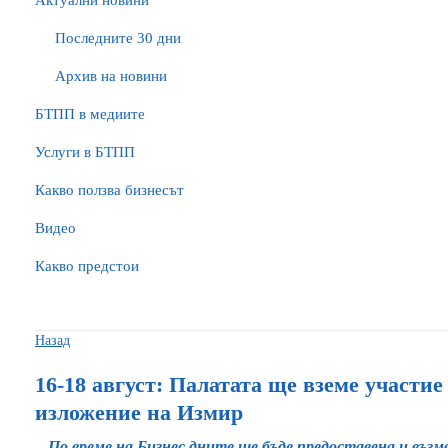
Актуални новини
Последните 30 дни
Архив на новини
БTПП в медиите
Услуги в БТПП
Какво ползва бизнесът
Видео
Какво предстои
Назад
16-18 август: Палатата ще вземе участи
изложение на Измир
По време на Бизнес дните ще бъде предоставена и въз