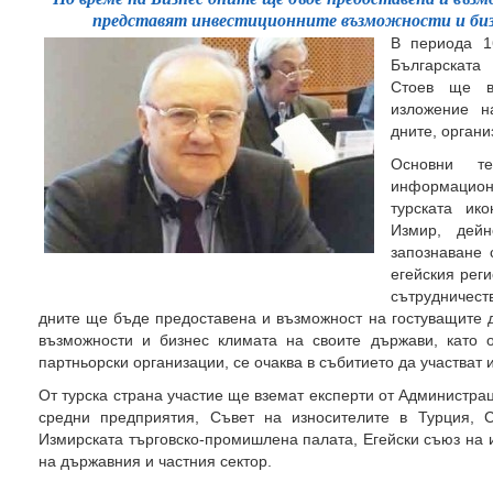
представят инвестиционните възможности и биз
В периода 16
Българската
Стоев ще в
изложение н
дните, орган
Основни т
информацион
турската ик
Измир, дейно
запознаване 
егейския реги
сътрудничест
дните ще бъде предоставена и възможност на гостуващите 
възможности и бизнес климата на своите държави, като 
партньорски организации, се очаква в събитието да участват 
От турска страна участие ще вземат експерти от Администрац
средни предприятия, Съвет на износителите в Турция, С
Измирската търговско-промишлена палата, Егейски съюз на и
на държавния и частния сектор.