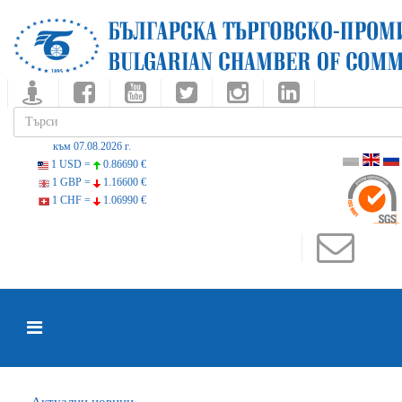
към 07.08.2026 г.
1 USD =
0.86690 €
1 GBP =
1.16600 €
1 CHF =
1.06990 €