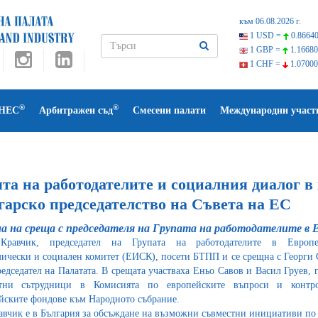
към 06.08.2026 г.
1 USD =
0.86640
1 GBP =
1.16680
1 CHF =
1.07000
®
®
НЕС
Арбитражен съд
Смесени палати
Международни участ
та на работодателите и социалния диалог в
гарско председателство на Съвета на ЕС
а на среща с председателя на Групата на работодателите в 
Кравчик, председател на Групата на работодателите в Европе
ически и социален комитет (ЕИСК), посети БТПП и се срещна с Георги 
редседател на Палатата. В срещата участваха Еньо Савов и Васил Груев, 
ртни сътрудници в Комисията по европейските въпроси и контр
йските фондове към Народното събрание.
авчик е в България за обсъждане на възможни съвместни инициативи по