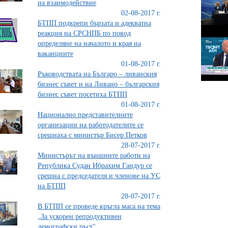
на взаимодействие
02-08-2017 г.
БТПП подкрепи бързата и адекватна
реакция на СРСНПБ по повод
определяне на началото и края на
ваканциите
01-08-2017 г.
Ръководствата на Българо – ливанския
бизнес съвет и на Ливано – българския
бизнес съвет посетиха БТПП
01-08-2017 г.
Национално представителните
организации на работодателите се
срещнаха с министър Бисер Петков
28-07-2017 г.
Министърът на външните работи на
Република Судан Ибрахим Гандур се
срещна с председателя и членове на УС
на БТПП
28-07-2017 г.
В БТПП се проведе кръгла маса на тема
„За ускорен репродуктивен
демографски ръст"