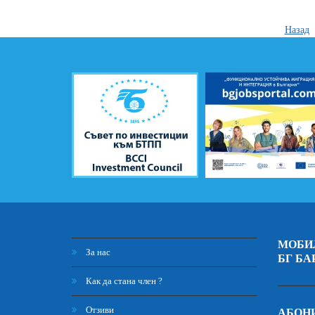
Назад
МОБИ
За нас
БГ БА
Как да стана член ?
Отзиви
АБОНИ