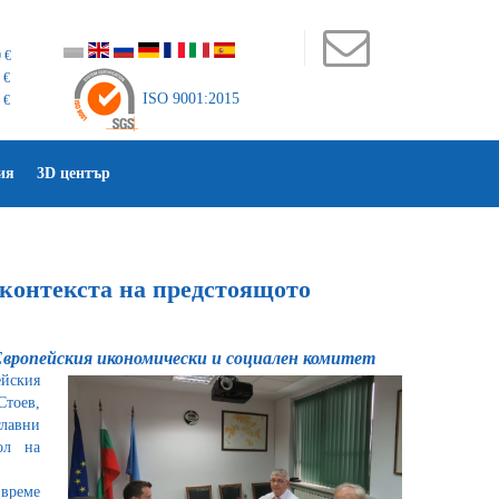
 €
 €
ISO 9001:2015
 €
ия
3D център
 контекста на предстоящото
Европейския икономически и социален комитет
йския
Стоев,
главни
ол на
 време