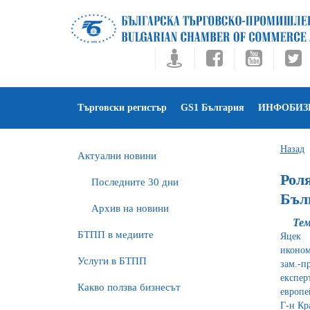
Търговски регистър
GS1 България
ИНФОБИЗ
Назад
Актуални новини
Роля
Последните 30 дни
Бъл
Архив на новини
Тем
БTПП в медиите
Яцек 
иконом
Услуги в БТПП
зам.-п
експе
Какво ползва бизнесът
европе
Г-н Кр