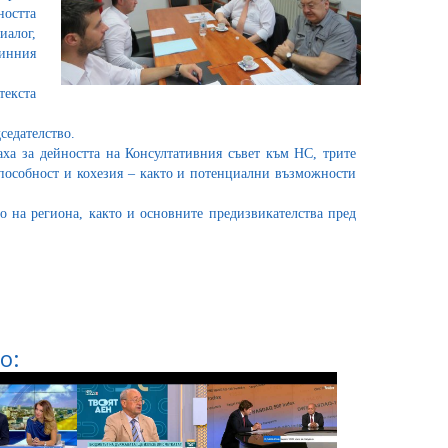
ността
алог,
динния
текста
седателство.
ха за дейността на Консултативния съвет към НС, трите
пособност и кохезия – както и потенциални възможности
о на региона, както и основните предизвикателства пред
о: