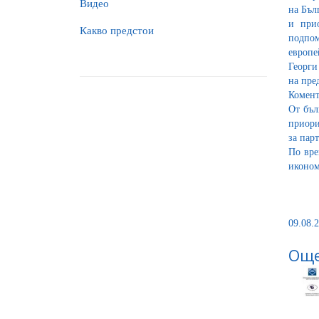
Видео
на Бъл
и прио
Какво предстои
подпом
европе
Георги
на пре
Комент
От бъл
приори
за пар
По вре
иконом
09.08.2
Още