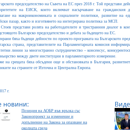
гарското председателство на Съвета на ЕС през 2018 г. Той представи дей
ритетите на ЕИСК, които включват насърчаване на гражданския ди
агане на макроикономиката и социалните политики, развитие на е
йски пазар, както и изготвянето на интегрирана политика за МСП.
 Стоев представи ролята на работодателите и тристранния диалог в кон
дстоящото Българско председателство и дебата за бъдещето на ЕС.
ирани бяха бъдещи дейности по проекто-програмата на Българското пред
гарска страна, представителите на Парламентарната комисия информира
тетни линии за многостранно сътрудничество – консенсус, конкурентос
тньорство между двете институции в парламентарното измерение.
ме на срещата бяха обсъдени още и обстановката в България, развитиет
иките на страните от Източна и Централна Европа.
017 г.
 новини:
Виде
Позиция на АОБР във връзка със
Законопроект за изменение и
допълнение на Закона за опазване на
околната среда