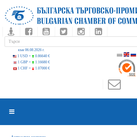
към 06.08.2026 г.
1 USD =
0.86640 €
1 GBP =
1.16680 €
1 CHF =
1.07000 €