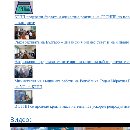
БТПП подкрепи бързата и адекватна реакция на СРСНПБ по пово
ваканциите
Ръководствата на Българо – ливанския бизнес съвет и на Ливано
Национално представителните организации на работодателите с
Министърът на външните работи на Република Судан Ибрахим Га
на УС на БТПП
В БТПП се проведе кръгла маса на тема „За ускорен репродуктив
Видео: