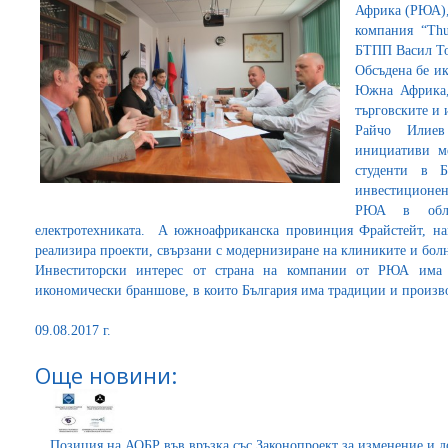
Африка (РЮА),
компания “Thu
БТПП Васил То
Обсъдена бе и
Южна Африка,
търговските и
Райчо Илиев
инициативи ме
студенти в Б
инвестиционен
РЮА в обла
електротехниката. А южноафриканска провинция Фрайстейт, на
реализира проекти, свързани с модернизиране на клиниките и бол
Инвеститорски интерес от страна на компании от РЮА има 
икономически браншове, в които България има традиции и произв
09.08.2017 г.
Още новини:
Позиция на АОБР във връзка със Законопроект за изменение и д