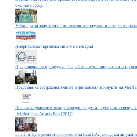
околната среда
Уебинари за защитата на иновативни продукти и авторски права
Aмериканска търговска мисия в България
Представяне на процедура „Разработване на продуктови и произ
Представиха застрахователните и финансови продукти на МетЛ
Покана за участие в международен форум и двустранни срещи за
„Marketplace Austria Food 2017“
БТПП и Централна енергоремонтна база ЕАД обсъдиха актуални