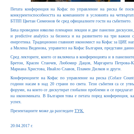
Петата конференция на Кофас по управление на риска бе посв
конкурентоспособността на компаниите в условията на четвъртат
БТПП Цветан Симеонов бе сред официалните гости на събитието.
Бяха проведени няколко пленарни лекции и две панелни дискусии,
и predictive analytics за бизнеса и на развитието на три важни
енергетика. Традиционно главният икономист на Кофас за ЦИЕ нап
а Милена Виденова, управител на Кофас България, представи данни
Сред лекторите, които се включиха в конференцията и в панелни
Бретон, Красен Станчев, Любомир Дацов, Маргарита Петрова
Мариана Христова, Ивайло Славов, Пламен Дилков и други.
Конференциите на Кофас по управление на риска (Coface Country
години насам в над 20 страни по света. Тези събития са се ут
форуми, на които се дискутират глобални проблеми и се предлагат
на икономиката. В България това е петата поред конференция, 
успех.
Презентациите може да разгледате
ТУК.
20.04.2017 г.