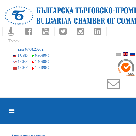
към 07.08.2026 г.
1 USD =
0.86690 €
1 GBP =
1.16600 €
1 CHF =
1.06990 €