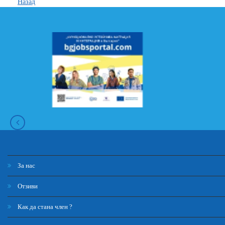
Назад
За нас
Отзиви
Как да стана член ?