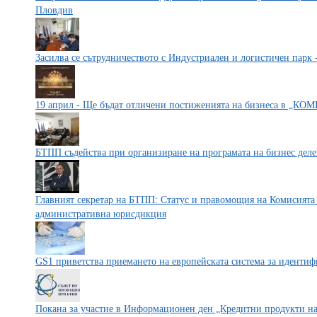
Пловдив
Засилва се сътрудничеството с Индустриален и логистичен парк 
19 април - Ще бъдат отличени постиженията на бизнеса в 
БТПП съдейства при организиране на програмата на бизнес деле
Главният секретар на БТПП: Статус и правомощия на Комисията 
административна юрисдикция
GS1 приветства приемането на европейската система за иденти
Покана за участие в Информационен ден „Кредитни продукти н