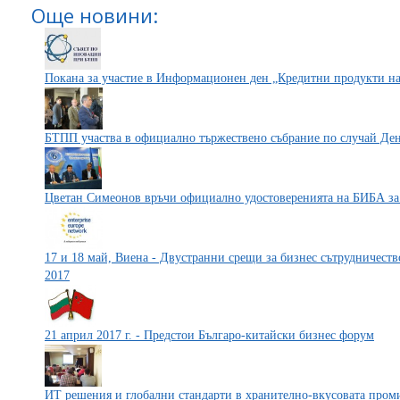
Още новини:
Покана за участие в Информационен ден „Кредитни продукти н
БТПП участва в официално тържествено събрание по случай Ден
Цветан Симеонов връчи официално удостоверенията на БИБА за
17 и 18 май, Виена - Двустранни срещи за бизнес сътрудниче
2017
21 април 2017 г. - Предстои Българо-китайски бизнес форум
ИТ решения и глобални стандарти в хранително-вкусовата пром