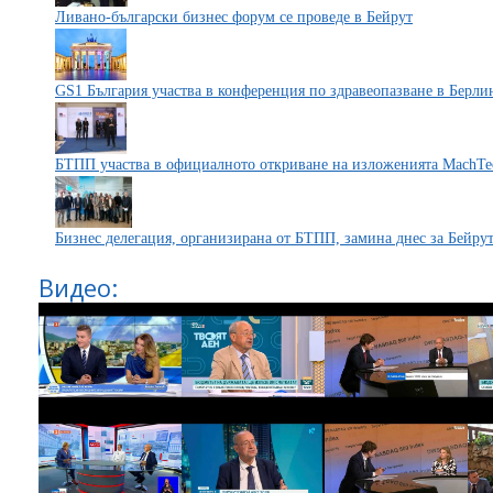
Ливано-български бизнес форум се проведе в Бейрут
GS1 България участва в конференция по здравеопазване в Берли
БТПП участва в официалното откриване на изложенията Mach
Бизнес делегация, организирана от БТПП, замина днес за Бейру
Видео: