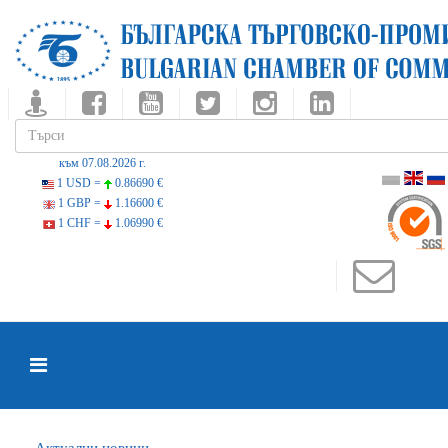
към 07.08.2026 г.
1 USD =
0.86690 €
1 GBP =
1.16600 €
1 CHF =
1.06990 €