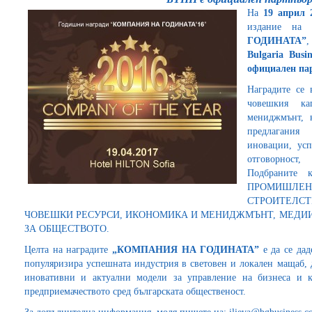
На
19
април 2
издание н
ГОДИНАТА”
Bulgaria Busi
официален па
Наградите се 
човешкия ка
мениджмънт, 
предлагания 
иновации, усп
отговорност
Подбраните 
ПРОМИШЛЕНО
СТРОИТЕЛСТ
ЧОВЕШКИ РЕСУРСИ, ИКОНОМИКА И МЕНИДЖМЪНТ, МЕДИИ, 
ЗА ОБЩЕСТВОТО.
Целта на наградите
„КОМПАНИЯ НА ГОДИНАТА”
е да се дад
популяризира успешната индустрия в световен и локален мащаб, 
иновативни и актуални модели за управление на бизнеса и 
предприемачеството сред българската общественост.