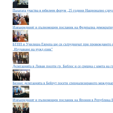
Палатата участва в юбилеен форум „25 години Национално сдр
Извънредният и пълномощен посланик на Федерална демократи
БТПП и Училища Европа ще си сътрудничат при провеждането н
„Изучаване на чужд език”
Делегацията в Ливан посети гр. Библос и се срещна с кмета на г
Бизнес делегацията в Бейрут посети специализираното между
Извънредният и пълномощен посланик на Япония в Република Б