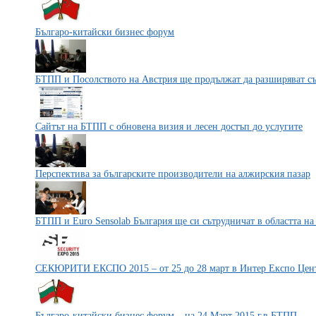
Българо-китайски бизнес форум
БТПП и Посолството на Австрия ще продължат да разширяват сът
Сайтът на БТПП с обновена визия и лесен достъп до услугите
Перспектива за българските производители на алжирския пазар
БТПП и Euro Sensolab България ще си сътрудничат в областта на 
СЕКЮРИТИ ЕКСПО 2015 – от 25 до 28 март в Интер Експо Цен
Българо-китайски бизнес форум – на 24 Март 2015 г.в БТПП