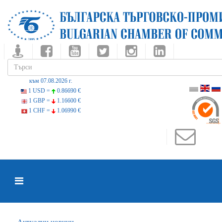
към 07.08.2026 г.
1 USD =
0.86690 €
1 GBP =
1.16600 €
1 CHF =
1.06990 €