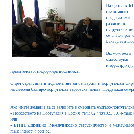
На среща в Б
пълномощен
председателя
развитиет
сътрудничество
се ангажират 
България и Пор
Възможности
съществуват 
инфраструкт
правителство, информира посланикът.
С цел съдействие и подпомагане на български и португалски фир
на смесена българо-португалска търговска палата. Предвижда се ор
Ако имате желание да се включите в смесената българо-португалска
-
Посолството на Португалия в София, тел.: 02 4484109/ 10, е-mail:
или
-
БТПП, Дирекция „Международно сътрудничество и международни
mail: interdpt@bcci.bg.