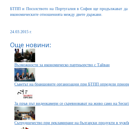
БТПП и Посолството на Португалия в София ще продължават да 
икономическите отношенията между двете държави.
24.03.2015 г.
Още новини:
Възможности за икономическо партньорство с Тайван
Съветът на браншовите организации при БТПП определи приорит
За пръв път видеокамери се съревновават на живо само на Securi
Сътрудничество при рекламиране на български продукти в чужб