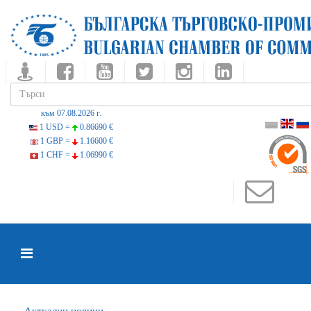
към 07.08.2026 г.
1 USD =
0.86690 €
1 GBP =
1.16600 €
1 CHF =
1.06990 €