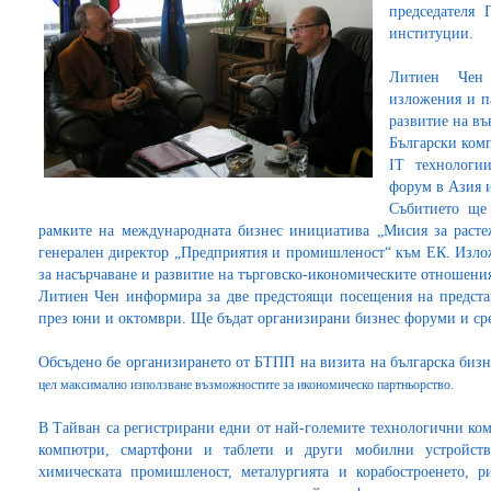
председателя 
институции.
Литиен Чен 
изложения и п
развитие на въ
Български комп
IT технолог
форум в Азия и
Събитието ще 
рамките на международната бизнес инициатива „Мисия за расте
генерален директор „Предприятия и промишленост“ към ЕК. Излож
за насърчаване и развитие на търговско-икономическите отношения
Литиен Чен информира за две предстоящи посещения на предста
през юни и октомври. Ще бъдат организирани бизнес форуми и ср
Обсъденo бе организирането от БТПП на визита на българска биз
цел максимално използване възможностите за икономическо партньорство.
В Тайван са регистрирани едни от най-големите технологични ко
компютри, смартфони и таблети и други мобилни устройства
химическата промишленост, металургията и корабостроенето, р