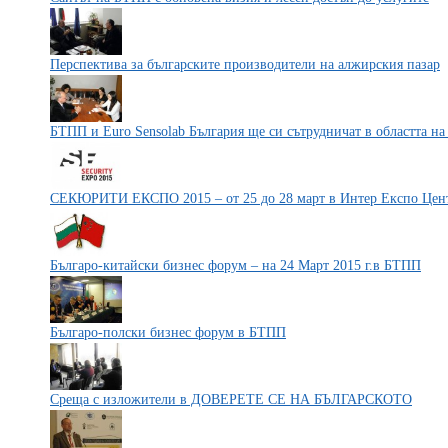
Перспектива за българските производители на алжирския пазар
БТПП и Euro Sensolab България ще си сътрудничат в областта на 
СЕКЮРИТИ ЕКСПО 2015 – от 25 до 28 март в Интер Експо Цен
Българо-китайски бизнес форум – на 24 Март 2015 г.в БТПП
Българо-полски бизнес форум в БТПП
Среща с изложители в ДОВЕРЕТЕ СЕ НА БЪЛГАРСКОТО