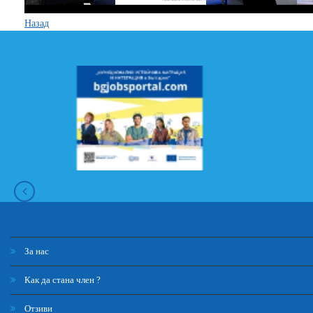
Назад
За нас
Как да стана член ?
Отзиви