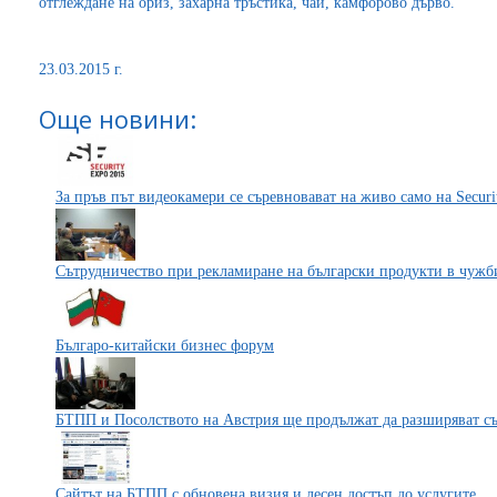
отглеждане на ориз, захарна тръстика, чай, камфорово дърво.
23.03.2015 г.
Още новини:
За пръв път видеокамери се съревновават на живо само на Securi
Сътрудничество при рекламиране на български продукти в чужб
Българо-китайски бизнес форум
БТПП и Посолството на Австрия ще продължат да разширяват сът
Сайтът на БТПП с обновена визия и лесен достъп до услугите