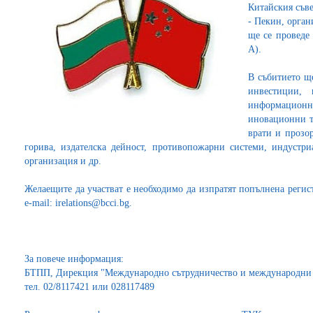
Китайския съве
- Пекин, орган
ще се проведе 
А).
В събитието щ
инвестиции, 
информационн
иновационни т
врати и прозор
горива, издателска дейност, противопожарни системи, индустри
организация и др.
Желаещите да участват е необходимо да изпратят попълнена регис
e-mail: irelations@bcci.bg.
За повече информация:
БТПП, Дирекция "Международно сътрудничество и международни
тел. 02/8117421 или 028117489