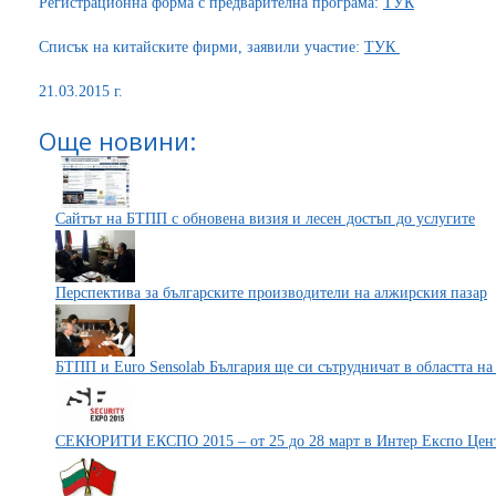
Регистрационна форма с предварителна програма:
ТУК
Списък на китайските фирми, заявили участие:
ТУК
21.03.2015 г.
Още новини:
Сайтът на БТПП с обновена визия и лесен достъп до услугите
Перспектива за българските производители на алжирския пазар
БТПП и Euro Sensolab България ще си сътрудничат в областта на 
СЕКЮРИТИ ЕКСПО 2015 – от 25 до 28 март в Интер Експо Цен