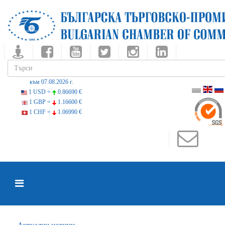
към 07.08.2026 г.
1 USD =
0.86690 €
1 GBP =
1.16600 €
1 CHF =
1.06990 €