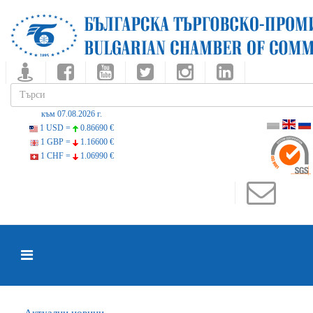
към 07.08.2026 г.
1 USD =
0.86690 €
1 GBP =
1.16600 €
1 CHF =
1.06990 €