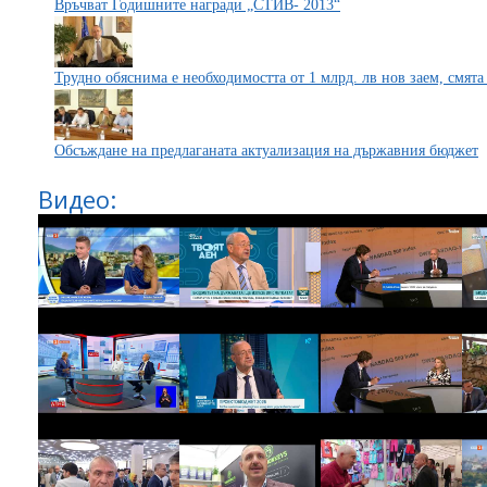
Връчват Годишните награди „СТИВ- 2013“
Трудно обяснима е необходимостта от 1 млрд. лв нов заем, смят
Обсъждане на предлаганата актуализация на държавния бюджет
Видео: