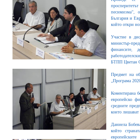
просперитет
песимизма“, 
България и Ев
който откри но
Участие в дис
министър-пре
финансите, д
работодателски
БТПП Цветан 
Предмет на об
„Програма 2020
Коментирана бе
европейско фи
средните предп
които лишават 
Даниела Бобева
който страна
европейскит