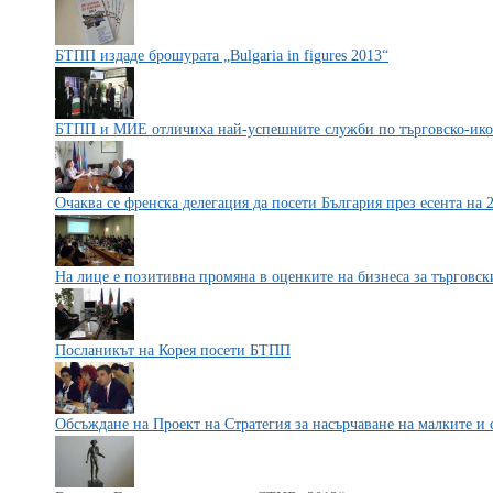
БТПП издаде брошурата „Bulgaria in figures 2013“
БТПП и МИЕ отличиха най-успешните служби по търговско-ик
Очаква се френска делегация да посети България през есента на 2
На лице е позитивна промяна в оценките на бизнеса за търговск
Посланикът на Корея посети БТПП
Обсъждане на Проект на Стратегия за насърчаване на малките и