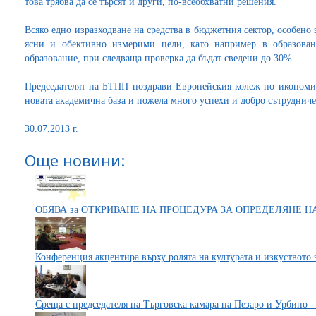
това трябва да се търсят и други, по-всеобхватни решения.
Всяко едно изразходване на средства в бюджетния сектор, особено 
ясни и обективно измерими цели, като например в образова
образование, при следваща проверка да бъдат сведени до 30%.
Председателят на БТПП поздрави Европейския колеж по икономик
новата академична база и пожела много успехи и добро сътрудниче
30.07.2013 г.
Още новини:
ОБЯВА за ОТКРИВАНЕ НА ПРОЦЕДУРА ЗА ОПРЕДЕЛЯНЕ 
Конференция акцентира върху ролята на културата и изкуството
Среща с председателя на Търговска камара на Пезаро и Урбино -