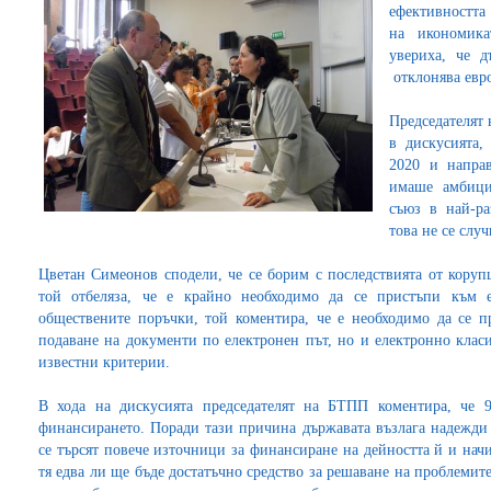
ефективността
на икономика
увериха, че 
отклонява евро
Председателят
в дискусията,
2020 и направ
имаше амбици
съюз в най-ра
това не се случ
Цветан Симеонов сподели, че се борим с последствията от корупц
той отбеляза, че е крайно необходимо да се пристъпи към 
обществените поръчки, той коментира, че е необходимо да се 
подаване на документи по електронен път, но и електронно класи
известни критерии.
В хода на дискусията председателят на БТПП коментира, че
финансирането. Поради тази причина държавата възлага надежди н
се търсят повече източници за финансиране на дейността й и нач
тя едва ли ще бъде достатъчно средство за решаване на проблемит