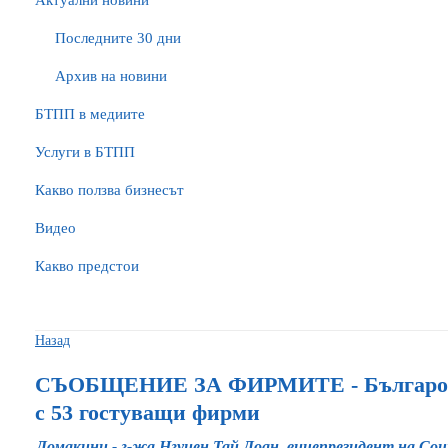
Актуални новини
Последните 30 дни
Архив на новини
БTПП в медиите
Услуги в БТПП
Какво ползва бизнесът
Видео
Какво предстои
Назад
СЪОБЩЕНИЕ ЗА ФИРМИТЕ - Българо-в
с 53 гостуващи фирми
Домакини - г-жа Нгуиен Тай Доан, вицепрезидент на Со