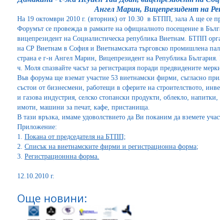
Ангел Марин, Вицепрезидент на Ре
На 19 октомври 2010 г. (вторник) от 10.30 в БТПП, зала А ще се 
Форумът се провежда в рамките на официалното посещение в Бълг
вицепрезидент на Социалистическа република Виетнам. БТПП орга
на СР Виетнам в София и Виетнамската търговско промишлена пала
страна е г-н Ангел Марин, Вицепрезидент на Република България. Р
ч. Моля спазвайте часът за регистрация поради предвидените мерки
Във форума ще вземат участие 53 виетнамски фирми, съгласно при
състои от бизнесмени, работещи в сферите на строителството, инве
и газова индустрия, селско стопански продукти, облекло, напитки
имоти, машини за печат, кафе, пристанища.
В тази връзка, имаме удоволствието да Ви поканим да вземете учас
Приложение:
1.
Покана от председателя на БТПП;
2.
Списък на виетнамските фирми и регистрационна форма
;
3.
Регистрационнна форма.
12.10.2010 г.
Още новини: