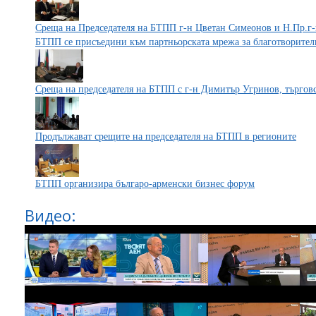
Среща на Председателя на БТПП г-н Цветан Симеонов и Н.Пр.
БТПП се присъедини към партньорската мрежа за благотворител
Среща на председателя на БТПП с г-н Димитър Угринов, търгов
Продължават срещите на председателя на БТПП в регионите
БТПП организира българо-арменски бизнес форум
Видео: