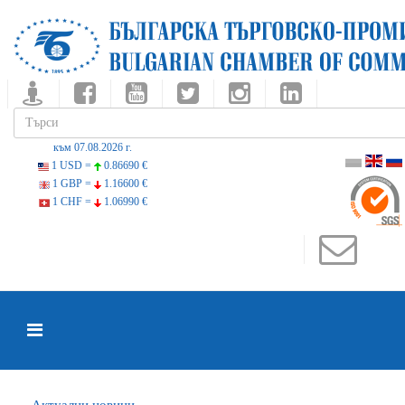
към 07.08.2026 г.
1 USD =
0.86690 €
1 GBP =
1.16600 €
1 CHF =
1.06990 €