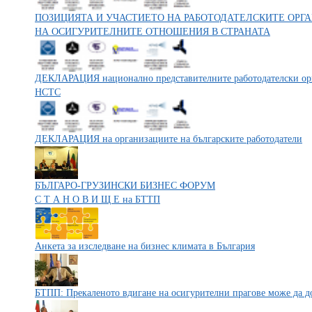
ПОЗИЦИЯТА И УЧАСТИЕТО НА РАБОТОДАТЕЛСКИТЕ ОРГ
НА ОСИГУРИТЕЛНИТЕ ОТНОШЕНИЯ В СТРАНАТА
ДЕКЛАРАЦИЯ национално представителните работодателски орга
НСТС
ДЕКЛАРАЦИЯ на организациите на българските работодатели
БЪЛГАРО-ГРУЗИНСКИ БИЗНЕС ФОРУМ
С Т А Н О В И Щ Е на БТТП
Анкета за изследване на бизнес климата в България
БТПП: Прекаленото вдигане на осигурителни прагове може да до