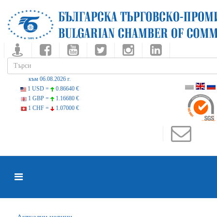
към 06.08.2026 г.
1 USD =
0.86640 €
1 GBP =
1.16680 €
1 CHF =
1.07000 €