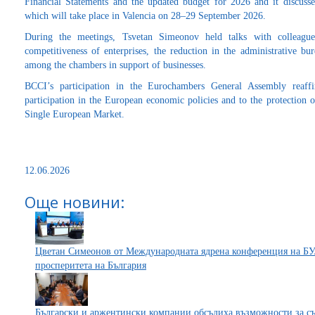
Financial Statements and the updated budget for 2026 and it discusse
which will take place in Valencia on 28–29 September 2026.
During the meetings, Tsvetan Simeonov held talks with colleagu
competitiveness of enterprises, the reduction in the administrative bu
among the chambers in support of businesses.
BCCI’s participation in the Eurochambers General Assembly reaf
participation in the European economic policies and to the protection of
Single European Market.
12.06.2026
Още новини:
Цветан Симеонов от Международната ядрена конференция на БУ
просперитета на България
Български и аржентински компании обсъдиха възможности за сът