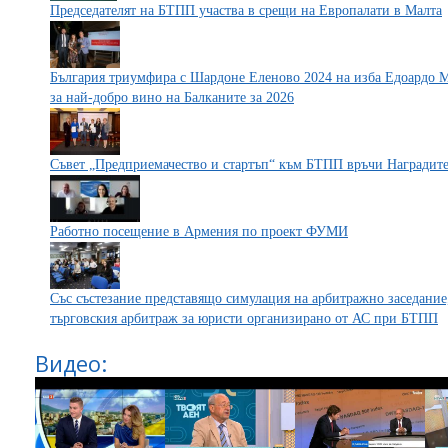
Председателят на БТПП участва в срещи на Европалати в Малта
България триумфира с Шардоне Еленово 2024 на изба Едоардо 
за най-добро вино на Балканите за 2026
Съвет „Предприемачество и стартъп“ към БТПП връчи Наградит
Работно посещение в Армения по проект ФУМИ
Със състезание представящо симулация на арбитражно заседание
търговския арбитраж за юристи организирано от АС при БТПП
Видео: