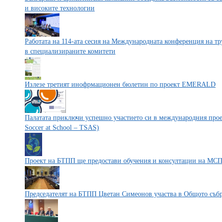
и високите технологии
Работата на 114-ата сесия на Международната конференция на тр
в специализираните комитети
Излезе третият инофрмационен бюлетин по проект ЕMERALD
Палатата приключи успешно участието си в международния прое
Soccer at School – TSAS)
Проект на БТПП ще предостави обучения и консултации на МСП 
Председателят на БТПП Цветан Симеонов участва в Общото събр