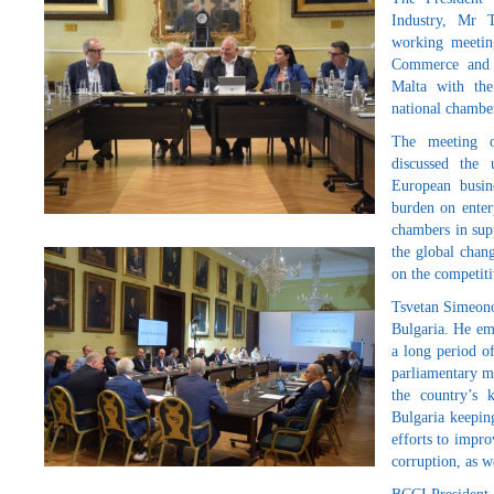
Industry, Mr T
working meetin
Commerce and I
Malta with the
national chambe
The meeting o
discussed the 
European busine
burden on enter
chambers in sup
the global chan
on the competit
Tsvetan Simeono
Bulgaria. He emp
a long period o
parliamentary ma
the country’s 
Bulgaria keepin
efforts to impro
corruption, as we