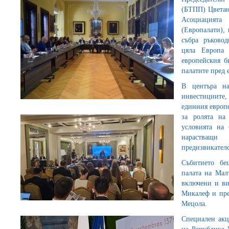
(БТПП) Цветан
Асоциацият
(Европалати), 
събра ръково
цяла Европа
европейския б
палатите пред 
В центъра на
инвестициите,
единния европ
за ролята на
условията на
нарастващ
предизвикателс
Събитието бе
палата на Мал
включени и ви
Микалеф и пре
Мецола.
Специален акц