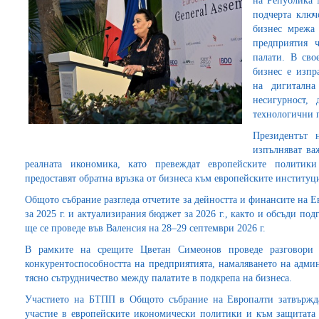
на Република 
подчерта ключ
бизнес мрежа
предприятия 
палати. В сво
бизнес е изпр
на дигитална
несигурност, 
технологични 
Президентът 
изпълняват ва
реалната икономика, като превеждат европейските полити
предоставят обратна връзка от бизнеса към европейските институц
Общото събрание разгледа отчетите за дейността и финансите на 
за 2025 г. и актуализирания бюджет за 2026 г., както и обсъди под
ще се проведе във Валенсия на 28–29 септември 2026 г.
В рамките на срещите Цветан Симеонов проведе разговори 
конкурентоспособността на предприятията, намаляването на адми
тясно сътрудничество между палатите в подкрепа на бизнеса.
Участието на БТПП в Общото събрание на Европалти затвържда
участие в европейските икономически политики и към защитата 