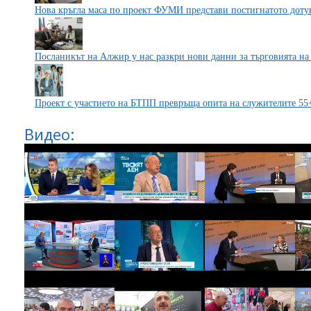
Нова кръгла маса по проект ФУМИ представи постигнатото доту
Посланикът на Алжир у нас разкри нови данни за търговията на 
Проект с участието на БТПП превръща опита на служителите 55+
Видео: