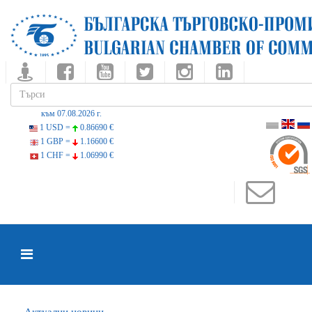
към 07.08.2026 г.
1 USD =
0.86690 €
1 GBP =
1.16600 €
1 CHF =
1.06990 €