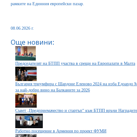
рамките на Единния европейски пазар.
08.06.2026 г.
Още новини:
Председателят на БТПП участва в срещи на Европалати в Малта
България триумфира с Шардоне Еленово 2024 на изба Едоардо 
за най-добро вино на Балканите за 2026
Съвет „Предприемачество и стартъп“ към БТПП връчи Наградит
Работно посещение в Армения по проект ФУМИ