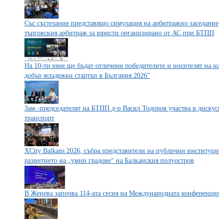
Със състезание представящо симулация на арбитражно заседание
търговския арбитраж за юристи организирано от АС при БТПП
На 10-ти юни ще бъдат отличени победителите и носителят на на
добър младежки стартъп в България 2026"
Зам.-председателят на БТПП д-р Васил Тодоров участва в дискус
транспорт
XCity Balkans 2026, събра представители на публични институц
развитието на „умни градове“ на Балканския полуостров
В Женева започва 114-ата сесия на Международната конференция