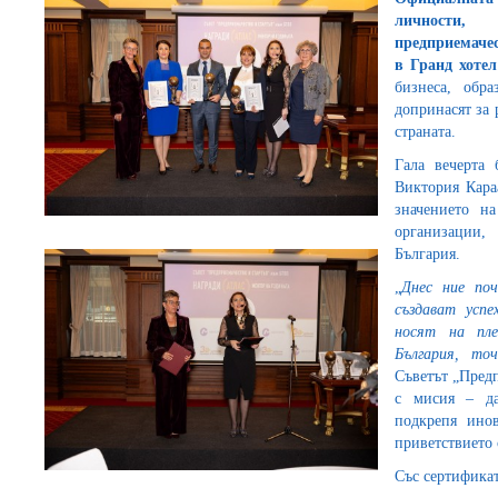
личности
предприемачес
в Гранд хоте
бизнеса, обр
допринасят за 
страната.
Гала вечерта 
Виктория Кара
значението н
организации,
България.
„
Днес ние по
създават успе
носят на пле
България, то
Съветът „Пред
с мисия – да
подкрепя ино
приветствието 
Със сертифика