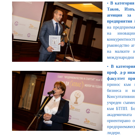
​•​
В категория
Таков, Изпъ
агенция за
предприятия
на предприемач
на иновации
конкурентнос
ръководство а
на малките и
международни 
​•​
В категори
проф. д-
р ин
факултет пр
принос към и
бизнеса и ви
Консултативни
учреден съвме
към БТПП. Бор
академичнат
ориентирано о
предприемаче
лидери.