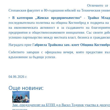
Отличието се 
Стопанския факултет и 80-годишния юбилей на Техническия униве
​•​
В категория „Женско предприемачество“ - Трайко Мла
последователната политика на община Костинброд в подкрепа на 
на икономическата активност и за създаването на благоприятн
предприятия и общественозначимите инициативи. Със своите дейс
успешно партньорство между местната власт, бизнеса и гражданско
Наградата прие Г
абриела Трайкова зам.
-кмет Община Костинбр
Събитието завърши с официална вечеря, която предостави в
вдъхновение за бъдещи успехи.
04.06.2026 г.
Още новини:
Зам.-председателят на БТПП д-р Васил Тодоров участва в дискус
транспорт