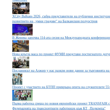
XCity Balkans 2026, събра представители на публични институц
развитието на „умни градове“ на Балканския полуостров
В Женева започва 114-ата сесия на Международната конференция
Нова кръгла маса по проект ФУМИ представи постигнатото доту
Посланикът на Алжир у нас разкри нови данни за търговията на 
Проект с участието на БТПП превръща опита на служителите 55+
Първа работна среща по новия европейски проект TRANSFAIR с
Федерацията на транспортните работници към КТ „Подкрепа“