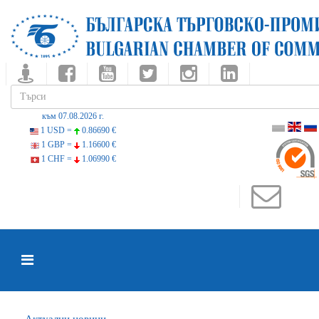
към 07.08.2026 г.
1 USD =
0.86690 €
1 GBP =
1.16600 €
1 CHF =
1.06990 €