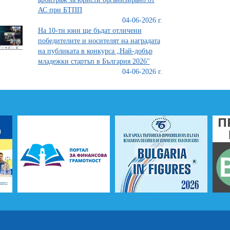
АС при БТПП
04-06-2026 г.
На 10-ти юни ще бъдат отличени
победителите и носителят на наградата
на публиката в конкурса „Най-добър
младежки стартъп в България 2026"
04-06-2026 г.