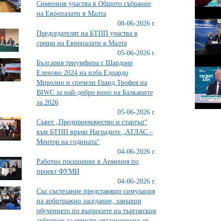
Симеонов участва в Общото събрание
на Европалати в Малта
08-06-2026 г.
Председателят на БТПП участва в
срещи на Европалати в Малта
05-06-2026 г.
България триумфира с Шардоне
Еленово 2024 на изба Едоардо
Миролио и спечели Гранд Трофея на
BIWC за най-добро вино на Балканите
за 2026
05-06-2026 г.
Съвет „Предприемачество и стартъп“
към БТПП връчи Наградите „АТЛАС –
Ментор на годината“
04-06-2026 г.
Работно посещение в Армения по
проект ФУМИ
04-06-2026 г.
Със състезание представящо симулация
на арбитражно заседание, завърши
обучението по въпросите на търговския
арбитраж за юристи организирано от