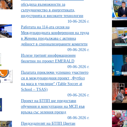
обсъдиха възможности за
сътрудничество в енергетиката,
индустрията и високите технологии
10-06-2026 г.
Работата на 114-ата сесия на
Международната конференция на труда
в Женева продължава с активна
дейност в специализираните комитети
09-06-2026 г.
Излезе третият инофрмационен
бюлетин по проект ЕMERALD
09-06-2026 г.
Палатата приключи успешно участието
си в международния проект „Футбол
на маса в училище“ (Table Soccer at
School – TSAS)
09-06-2026 г.
Проект на БТПП ще предостави
обучения и консултации на МСП във
връзка със зеления преход
08-06-2026 г.
Председателят на БТПП Цветан