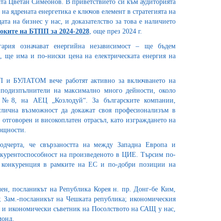
та Цветан Симеонов. В приветствието си към аудиторията
 на ядрената енергетика е ключов елемент в стратегията на
ата на бизнес у нас, и доказателство за това е наличието
оките на БТПП за 2024-2028
, още през 2024 г.
ария означават енергийна независимост – ще бъдем
л, ще има и по-ниски цена на електрическата енергия на
П и БУЛАТОМ вече работят активно за включването на
 подизпълнители на максимално много дейности, около
№8, на АЕЦ „Козлодуй“. За българските компании,
отлична възможност да докажат своя професионализъм в
отговорен и високоплатен отрасъл, като изграждането на
ощности.
одчерта, че свързаността на между Западна Европа и
нкурентоспособност на произведеното в ЦИЕ. Търсим по-
ва конкуренция в рамките на ЕС и по-добри позиции на
ен, посланикът на Република Корея н. пр. Донг-бе Ким,
 Зам.-посланикът на Чешката република; икономическия
я и икономически съветник на Посолството на САЩ у нас,
рмонд.