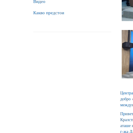
Видео
Какво предстои
Центра
добро 
междун
Привет
Кралст
аташе 
г-жа Д