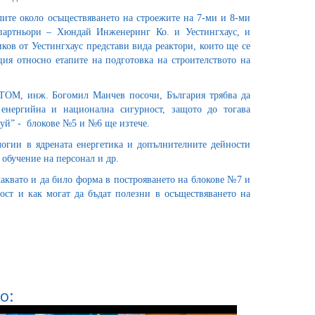
лите около осъществяването на строежите на 7-ми и 8-ми
партньори – Хюндай Инженеринг Ко. и Уестингхаус, и
ов от Уестингхаус представи вида реактори, които ще се
я относно етапите на подготовка на строителството на
АТОМ, инж. Богомил Манчев посочи, България трябва да
енергийна и национална сигурност, защото до тогава
уй” - блокове №5 и №6 ще изтече.
логии в ядрената енергетика и допълнителните дейности
обучение на персонал и др.
аквато и да било форма в построяването на блокове №7 и
ст и как могат да бъдат полезни в осъществяването на
о: