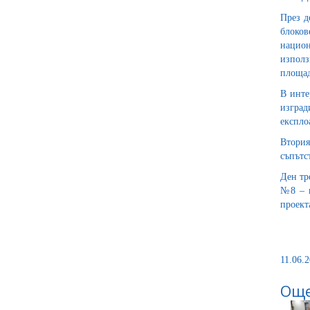
През д
блоков
национ
използ
площад
В инте
изград
експло
Втория
съпътс
Ден тр
№8 – к
проект
11.06.2
Още