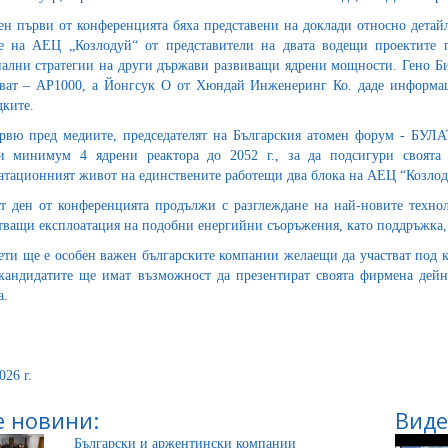
ен първи от конференцията бяха представени на доклади относно детай
е на АЕЦ „Козлодуй“ от представители на двата водещи проектите 
ални стратегии на други държави развиващи ядрени мощности. Гено Бик
ват – АР1000, а Йонгсук О от Хюндай Инженеринг Ко. даде информаци
ките.
рвю пред медиите, председателят на Българския атомен форум - БУЛ
и минимум 4 ядрени реактора до 2052 г., за да подсигури своята 
атационният живот на единствените работещи два блока на АЕЦ “Козлод
т ден от конференцията продължи с разглеждане на най-новите техно
тващи експлоатация на подобни енергийни съоръжения, като поддръжка, 
ети ще е особен важен българските компании желаещи да участват под к
андидатите ще имат възможност да презентират своята фирмена дейно
а.
026 г.
 новини:
Виде
Български и аржентински компании