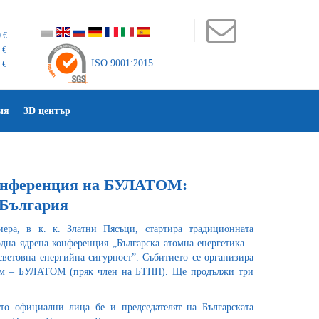
 €
 €
ISO 9001:2015
 €
ия
3D център
конференция на БУЛАТОМ:
 България
ера, в к. к. Златни Пясъци, стартира традиционната
на ядрена конференция „Българска атомна енергетика –
световна енергийна сигурност”. Събитието се организира
ум – БУЛАТОМ (пряк член на БТПП). Ще продължи три
то официални лица бе и председателят на Българската