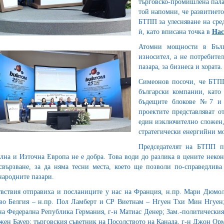
търговско-промишлена пала
той напомни, че развитието
БТПП за улесняване на сред
ѝ, като вписана точка в
Нас
Атомни мощности в Бълг
износител, а не потребите
пазара, за бизнеса и хората.
Симеонов посочи, че БТП
български компании, като
бъдещите блокове №7 и 
проектите представляват 
един изключително сложен, 
стратегически енергийни м
Председателят на БТПП п
лна и Източна Европа не е добра. Това води до разлика в цените неко
свързване, за да няма тесни места, което ще позволи по-справедли
ародните пазари.
вствия отправиха и посланиците у нас на Франция, н.пр. Мари Дюмол
во Белгия – н.пр. Пол Ламберт и СР Виетнам – Нгуен Тхи Мин Нгуен;
на Федерална Република Германия, г-н Матиас Денер; Зам.-политически
жен Бауер; търговския съветник на Посолството на Канада, г-н Джон О