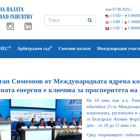
към 07.08.2026 г.
1 USD =
0.86690
1 GBP =
1.16600
1 CHF =
1.06990
®
®
НЕС
Арбитражен съд
Смесени палати
Международни участ
тан Симеонов от Международната ядрена 
ната енергия е ключова за просперитета на
На 10 юни във в.к. Риви
юбилейна 25-та Международ
национална, регионална и 
от Български Атомен Фор
дни – от 10 до 12 юни т.м.
Сред откриващите събитие