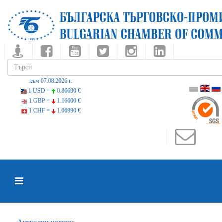
към 07.08.2026 г.
1 USD =
0.86690 €
1 GBP =
1.16600 €
1 CHF =
1.06990 €