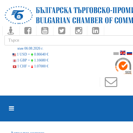
към 06.08.2026 г.
1 USD =
0.86640 €
1 GBP =
1.16680 €
1 CHF =
1.07000 €