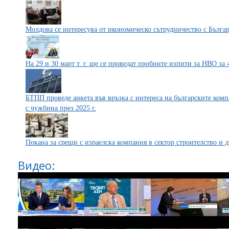
Молдова се интересува от икономическо сътрудничество с Бълга
На 29 и 30 март т. г. ще се проведат пробните изпити за НВО за 
БТПП проведе анкета във връзка с интереса на българските ком
с чужбина през 2025 г.
Покана за срещи с израелска компания в сектор строителство и 
Видео: