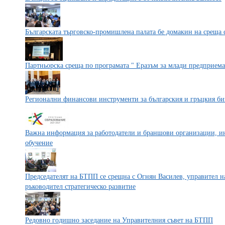
Българската търговско-промишлена палата бе домакин на среща 
Партньорска среща по програмата " Еразъм за млади предприема
Регионални финансови инструменти за българския и гръцкия би
Важна информация за работодатели и браншови организации, ин
обучение
Председателят на БТПП се срещна с Огнян Василев, управител н
ръководител стратегическо развитие
Редовно годишно заседание на Управителния съвет на БТПП