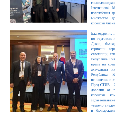
специализир
International
изложбения ц
множество д
корейски бизне
Благодарение н
по търговско
Деков, бълга
сериозни кор
съветници, ка
Република Бъл
време на срещ
актуалната и
Република Ко
отношения и в
Пред СТИВ – С
доволни от п
корейски ко
здравеопазване
уверено внедр
и българския