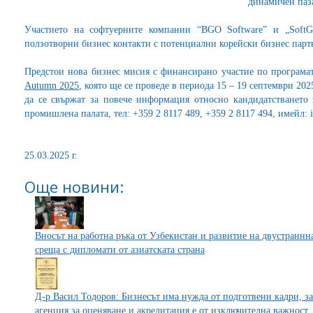
динамичен паз
Участието на софтуерните компании “BGO Software” и „Soft
ползотворни бизнес контакти с потенциални корейски бизнес пар
Предстои нова бизнес мисия с финансирано участие по програма
Autumn 2025
, която ще се проведе в периода 15 – 19 септември 20
да се свържат за повече информация относно кандидатстването з
промишлена палата, тел: +359 2 8117 489, +359 2 8117 494, имейл: i
25.03.2025 г.
Още новини:
Вносът на работна ръка от Узбекистан и развитие на двустраннна
среща с дипломати от азиатската страна
Д-р Васил Тодоров: Бизнесът има нужда от подготвени кадри, з
агенция за оценяване и акредитация е от изключителна важност