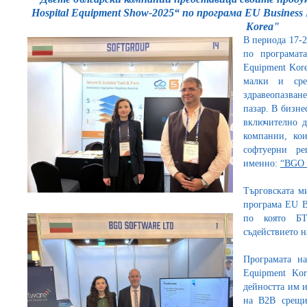
Hospital Equipment Show-2025“ по програма EU Business 
Korea"
В периода 17-2
по програмата
Equipment Kore
малки и сре
здравеопазван
пазар. В бизне
включително д
компании, ко
софтуерни ре
именно:
“BGO 
Търговската м
програма EU Bu
по която БТ
съдействието н
Програмата на
Equipment Kor
дейността им и
на В2В срещи