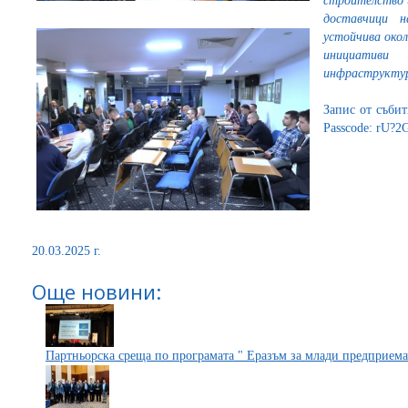
строителство 
доставчици н
устойчива окол
инициативи
инфраструкту
Запис от съби
Passcode: rU?
20.03.2025 г.
Още новини:
Партньорска среща по програмата " Еразъм за млади предприема