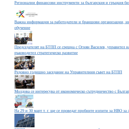
Регионални финансови инструменти за българския и гръцкия би
Важна информация за работодатели и браншови организации, ин
обучение
Председателят на БТПП се срещна с Огнян Василев, управител н
ръководител стратегическо развитие
Редовно годишно заседание на Управителния съвет на БТПП
Молдова се интересува от икономическо сътрудничество с Бълга
На 29 и 30 март т. г. ще се проведат пробните изпити за НВО за 