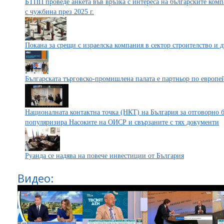
БТПП проведе анкета във връзка с интереса на българските ком
с чужбина през 2025 г.
Покана за срещи с израелска компания в сектор строителство и 
Българската търговско-промишлена палата е партньор по европей
Националната контактна точка (НКТ) на България за отговорно 
популяризира Насоките на ОИСР и свързаните с тях документи
Руанда се надява на повече инвестиции от България
Видео: