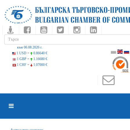
към 06.08.2026 г.
1 USD =
0.86640 €
1 GBP =
1.16680 €
1 CHF =
1.07000 €