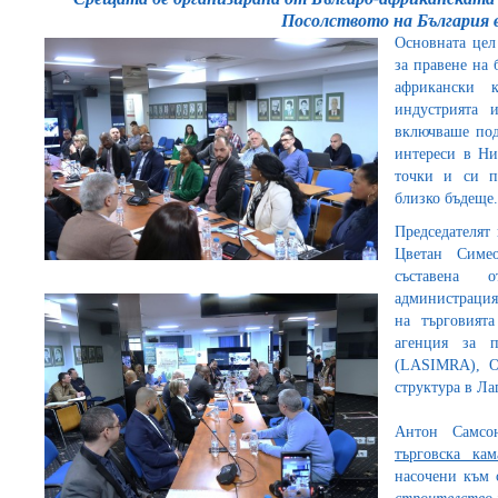
Посолството на България 
Основната цел
за правене на
африкански 
индустрията 
включваше под
интереси в Ни
точки и си п
близко бъдеще.
Председателят
Цветан Симео
съставена о
администрация
на търговият
агенция за п
(LASIMRA), О
структура в Ла
Антон Самсо
търговска кам
насочени към 