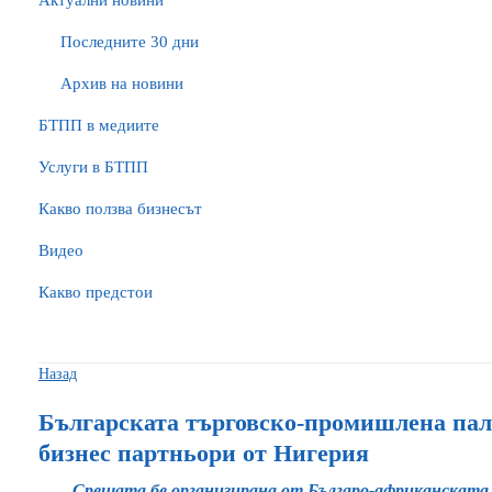
Актуални новини
Последните 30 дни
Архив на новини
БTПП в медиите
Услуги в БТПП
Какво ползва бизнесът
Видео
Какво предстои
Назад
Българската търговско-промишлена пала
бизнес партньори от Нигерия
Срещата бе организирана от Българо-африканската 