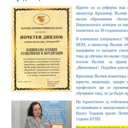
Идеите си за реформа във 
министър Красимир Вълчев
висше образование –бизн
Националната агенция за оце
посветени на 30-годишнината
В ключовата специалност "И
МОН, а министър Вълчев обя
направени от висшите учил
това да обучава по-малко сту
посочи Вълчев. за прием
„Икономика“. Подобни разгов
Красимир Вълчев коментира о
юристи, инженери, лекари и
професиите ще се променя
обучавани така, че да бъдат п
На тържеството за отбелязв
за оценяване и акредитация 
Васил Тодоров връчи Поче
години БТПП.
Видео на поздравлението на 