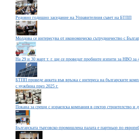
Редовно годишно заседание на Управителния съвет на БТПП
Молдова се интересува от икономическо сътрудничество с Бълга
На 29 и 30 март т. г. ще се проведат пробните изпити за НВО за 
БТПП проведе анкета във връзка с интереса на българските ком
с чужбина през 2025 г.
Покана за срещи с израелска компания в сектор строителство и 
Българската търговско-промишлена палата е партньор по европей