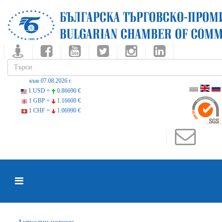
към 07.08.2026 г.
1 USD =
0.86690 €
1 GBP =
1.16600 €
1 CHF =
1.06990 €