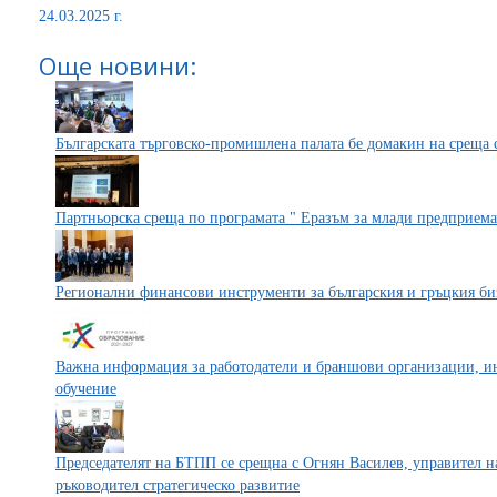
24.03.2025 г.
Още новини:
Българската търговско-промишлена палата бе домакин на среща 
Партньорска среща по програмата " Еразъм за млади предприема
Регионални финансови инструменти за българския и гръцкия би
Важна информация за работодатели и браншови организации, ин
обучение
Председателят на БТПП се срещна с Огнян Василев, управител н
ръководител стратегическо развитие