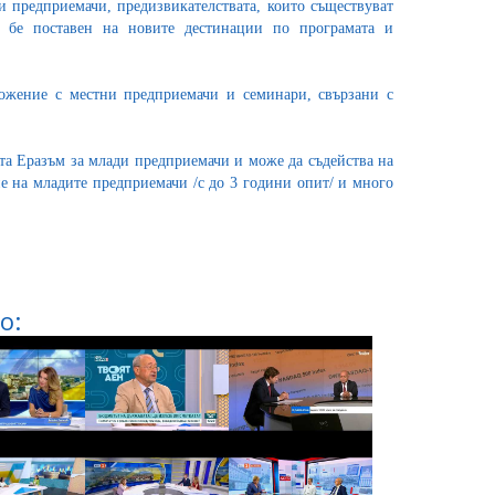
и предприемачи, предизвикателствата, които съществуват
с бе поставен на новите дестинации по програмата и
ожение с местни предприемачи и семинари, свързани с
та Еразъм за млади предприемачи и може да съдейства на
не на младите предприемачи /с до 3 години опит/ и много
о: