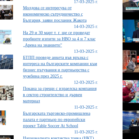
17-03-2025 г.
Молдова се интересува от
икономическо сътрудничество с
България, заяви посланик Жакота
14-03-2025 г.
На 29 и 30 март т. г. ще се проведат
пробните изпити за НВО за 4 и 7 клас
„Арена на знанието“
13-03-2025 г.
БТПП проведе анкета във връзка с
интереса на българските компании към
бизнес пътувания и партньорства с
чужбина през 2025 г.
12-03-2025 г.
Покана за срещи с израелска компания
в сектор строителство и дървен
материал
11-03-2025 г.
Българската търговско-промишлена
палата е партньор по европейски
проект Table Soccer At School
11-03-2025 г.
Националната контактна точка (НКТ)