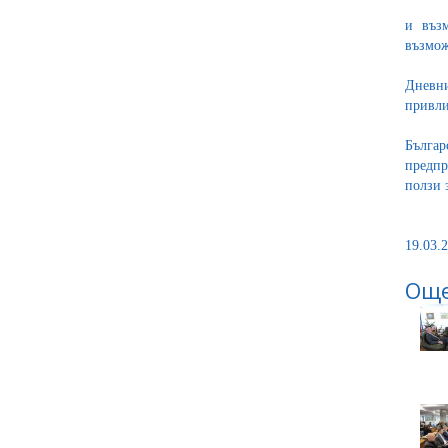
и възм
възмож
Дневни
привли
Българ
предпр
ползи 
19.03.2
Още