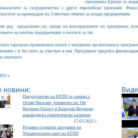
програмата Еразъм за млад
ожностите за сътрудничество с други европейски програми. Фоку
ностите за провеждане на 3-месечни обмени за млади предприемачи.
ят ред продължава със срещи на консорциумите по програмата, изл
чането на опитни предприемачи и ползите за тях.
ската търговско-промишлена палата е междинна организация в програма
иемачи с и без опит да участват в нея. Програмата предлага финансира
за опитните.
025 г.
 новини:
Виде
Председателят на БТПП се срещна с
Огнян Василев, управител на The
Revenues Factory и Божидар Видинов,
ръководител стратегическо развитие
17-03-2025 г.
Редовно годишно заседание на
Управителния съвет на БТПП