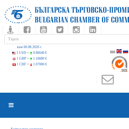
към 06.08.2026 г.
1 USD =
0.86640 €
1 GBP =
1.16680 €
1 CHF =
1.07000 €