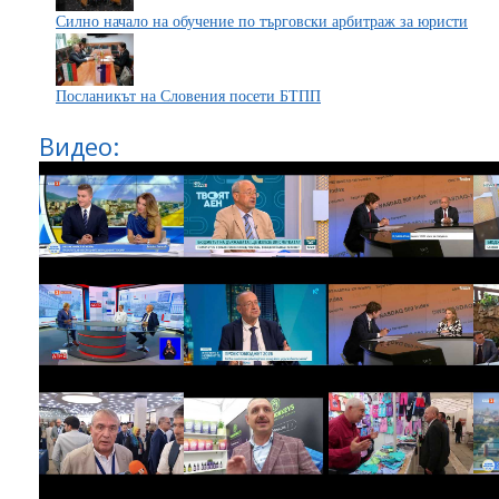
Силно начало на обучение по търговски арбитраж за юристи
Посланикът на Словения посети БТПП
Видео: