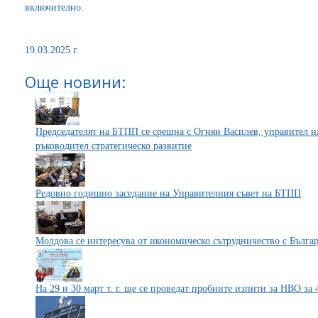
включително.
19.03.2025 г.
Още новини:
Председателят на БТПП се срещна с Огнян Василев, управител н
ръководител стратегическо развитие
Редовно годишно заседание на Управителния съвет на БТПП
Молдова се интересува от икономическо сътрудничество с Бълга
На 29 и 30 март т. г. ще се проведат пробните изпити за НВО за 