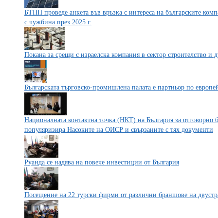
БТПП проведе анкета във връзка с интереса на българските ком
с чужбина през 2025 г.
Покана за срещи с израелска компания в сектор строителство и 
Българската търговско-промишлена палата е партньор по европей
Националната контактна точка (НКТ) на България за отговорно 
популяризира Насоките на ОИСР и свързаните с тях документи
Руанда се надява на повече инвестиции от България
Посещение на 22 турски фирми от различни браншове на двустр