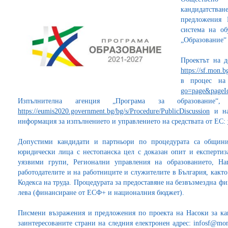
кандидатства
предложения 
система на о
„Образование“ 
Проектът на д
https://sf.mon.
в процес на
go=page&pageI
Изпълнителна агенция „Програма за образова
https://eumis2020.government.bg/bg/s/Procedure/PublicDiscussion
и на
информация за изпълнението и управлението на средствата от ЕС:
Допустими кандидати и партньори по процедурата са общин
юридически лица с нестопанска цел с доказан опит и експертиза
уязвими групи, Регионални управления на образованието, На
работодателите и на работниците и служителите в България, както 
Кодекса на труда. Процедурата за предоставяне на безвъзмездна ф
лева (финансиране от ЕСФ+ и националния бюджет).
Писмени възражения и предложения по проекта на Насоки за кан
заинтересованите страни на следния електронен адрес: infosf@mon