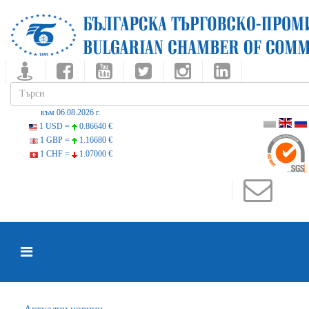
към 06.08.2026 г.
1 USD =
0.86640 €
1 GBP =
1.16680 €
1 CHF =
1.07000 €