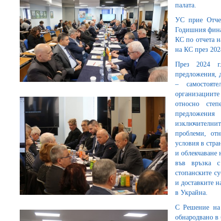
палата.
УС прие Отчет
Годишния фина
КС по отчета н
на КС през 2024
През 2024 г
предложения, 
– самостоят
организациите 
относно сте
предложени
изключителни
проблеми, от
условия в стра
и облекчаване
във връзка с
стопанските с
и доставките н
в Украйна.
С Решение на 
обнародвано в 