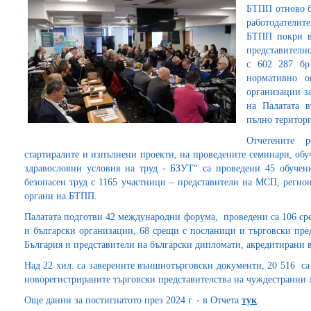
БТПП отново б
работодателит
БТПП покри в
представително
с 602 287 бр
нормативно 
организации з
на Палатата в
пълно територи
Отчетените 
стартиралите и изпълнени проекти, на проведените семинари, обу
здравословни условия на труд - БЗУТ“ са проведени 45 обучен
безопасен труд с 1165 участници – представители на МСП, регио
органи на БТПП.
Палатата подготви 42 международни форума, проведени са 106 ср
и български организации, 68 срещи с посланици и търговски пре
България и представители на български дипломати, акредитирани
Над 22 хил. са заверените външнотърговски документи, 20 516 са
новорегистрираните търговски представителства на чуждестранни 
Още данни за постигнатото през 2024 г. - в Отчета
тук
.