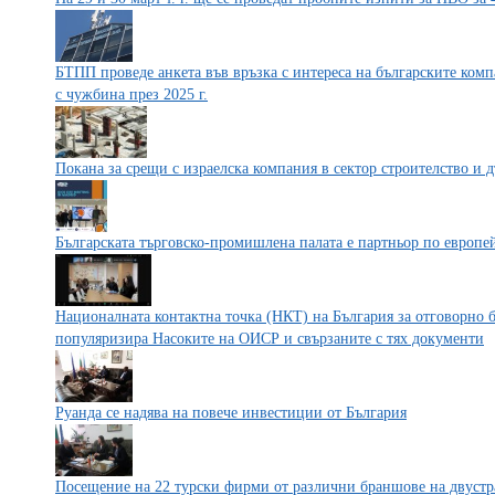
БТПП проведе анкета във връзка с интереса на българските ком
с чужбина през 2025 г.
Покана за срещи с израелска компания в сектор строителство и 
Българската търговско-промишлена палата е партньор по европей
Националната контактна точка (НКТ) на България за отговорно 
популяризира Насоките на ОИСР и свързаните с тях документи
Руанда се надява на повече инвестиции от България
Посещение на 22 турски фирми от различни браншове на двустр