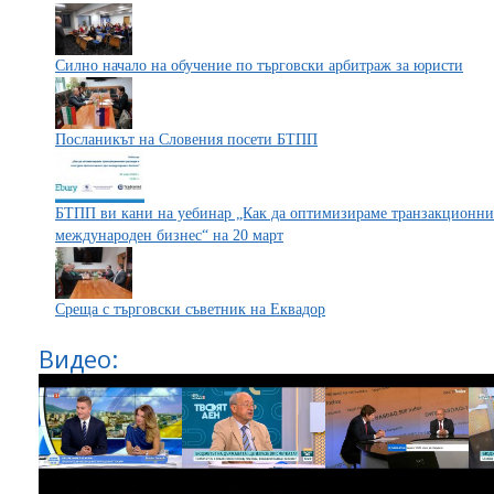
Силно начало на обучение по търговски арбитраж за юристи
Посланикът на Словения посети БТПП
БТПП ви кани на уебинар „Как да оптимизираме транзакционни
международен бизнес“ на 20 март
Среща с търговски съветник на Еквадор
Видео: