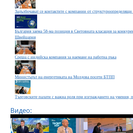
Задълбочават се контактите с компании от структуроопределящи
България заема 58-ма позиция в Световната класация за конкурен
Швейцария
Среща с индийска компания за наемане на работна ръка
Министърът на енергетиката на Молдова посети БТПП
Търговските палати с важна роля при изграждането на умения, 
Видео: