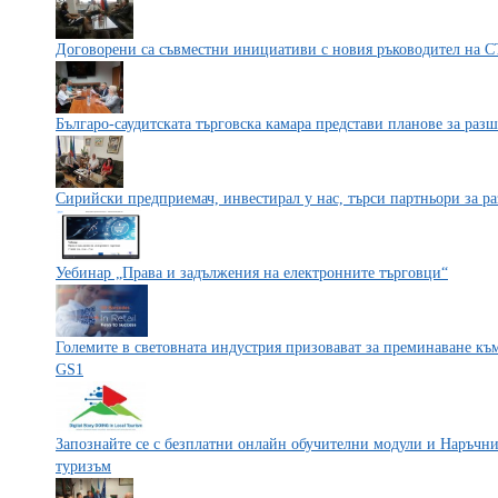
Договорени са съвместни инициативи с новия ръководител на
Българо-саудитската търговска камара представи планове за раз
Сирийски предприемач, инвестирал у нас, търси партньори за ра
Уебинар „Права и задължения на електронните търговци“
Големите в световната индустрия призовават за преминаване към
GS1
Запознайте се с безплатни онлайн обучителни модули и Наръчн
туризъм