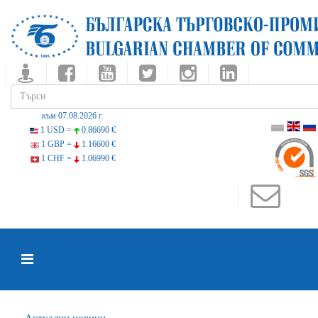
към 07.08.2026 г.
1 USD =
0.86690 €
1 GBP =
1.16600 €
1 CHF =
1.06990 €