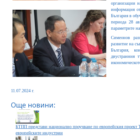
организации на
информация от
България в обу
периода 28 ав
параметрите на
Симеонов раз
развитие на с
България, к
двустранния т
икономическот
11.07.2024 г.
Още новини:
БТПП представи национално проучване по европейския проект 
европейските индустрии