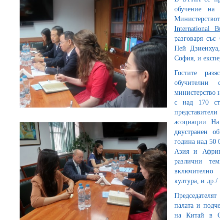
обучение на 
Министерство
International B
разговаря със
Пей Дзиенхуа,
София, и експе
Гостите разя
обучителни 
министерство н
с над 170 ст
представители
асоциации. На
двустранен о
година над 50 
Азия и Африк
различни те
включително 
култура, и др./
Председателя
палата и подч
на Китай в 