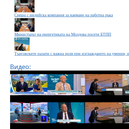
Среща с индийска компания за наемане на работна ръка
Министърът на енергетиката на Молдова посети БТПП
Търговските палати с важна роля при изграждането на умения, 
Видео: