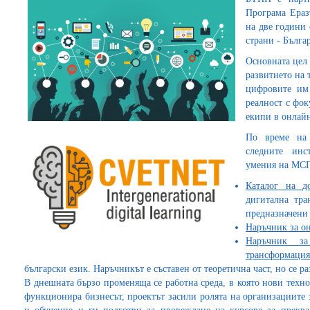
Програма Ераз
на две години
страни - Бълга
Основната цел
развитието на 
цифровите им
реалност с фок
екипи в онлайн
По време на 
следните инс
умения на МС
Каталог на д
дигитална тра
предназначени
Наръчник за о
Наръчник за
трансформация
български език. Наръчникът е съставен от теоретична част, но се р
В днешната бързо променяща се работна среда, в която нови техн
функционира бизнесът, проектът засили ролята на организациите