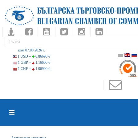
към 07.08.2026 г.
1 USD =
0.86690 €
1 GBP =
1.16600 €
1 CHF =
1.06990 €