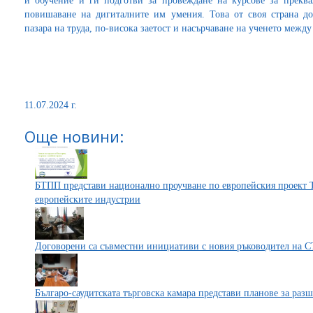
и обучение и ги подготви за провеждане на курсове за прекв
повишаване на дигиталните им умения. Това от своя страна до
пазара на труда, по-висока заетост и насърчаване на ученето между
11.07.2024 г.
Още новини:
БТПП представи национално проучване по европейския проект 
европейските индустрии
Договорени са съвместни инициативи с новия ръководител на
Българо-саудитската търговска камара представи планове за раз