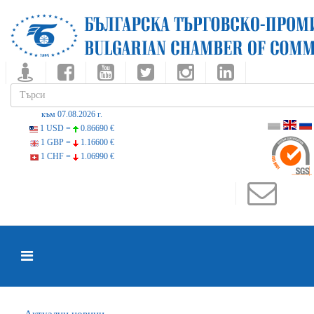
към 07.08.2026 г.
1 USD =
0.86690 €
1 GBP =
1.16600 €
1 CHF =
1.06990 €