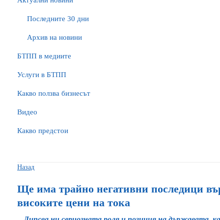
Актуални новини
Последните 30 дни
Архив на новини
БTПП в медиите
Услуги в БТПП
Какво ползва бизнесът
Видео
Какво предстои
Назад
Ще има трайно негативни последици въ
високите цени на тока
Липсва ни сериозната роля и позиция на държавата, к