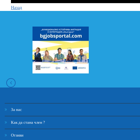
Назад
За нас
Как да стана член ?
Отзиви