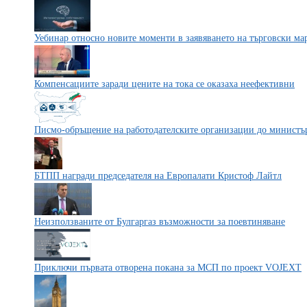
Уебинар относно новите моменти в заявяването на търговски м
Компенсациите заради цените на тока се оказаха неефективни
Писмо-обръщение на работодателските организации до министър
БТПП награди председателя на Европалати Кристоф Лайтл
Неизползваните от Булгаргаз възможности за поевтиняване
Приключи първата отворена покана за МСП по проект VOJEXT