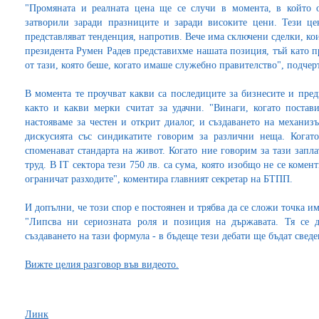
"Промяната и реалната цена ще се случи в момента, в който о
затворили заради празниците и заради високите цени. Тези це
представляват тенденция, напротив. Вече има сключени сделки, коит
президента Румен Радев представихме нашата позиция, тъй като п
от тази, която беше, когато имаше служебно правителство", подчер
В момента те проучват какви са последиците за бизнесите и пред
както и какви мерки считат за удачни. "Винаги, когато постав
настояваме за честен и открит диалог, и създаването на механиз
дискусията със синдикатите говорим за различни неща. Когато
споменават стандарта на живот. Когато ние говорим за тази запла
труд. В IT сектора тези 750 лв. са сума, която изобщо не се комен
ограничат разходите", коментира главният секретар на БТПП.
И допълни, че този спор е постоянен и трябва да се сложи точка и
"Липсва ни сериозната роля и позиция на държавата. Тя се д
създаването на тази формула - в бъдеще тези дебати ще бъдат све
Вижте целия разговор във видеото.
Линк