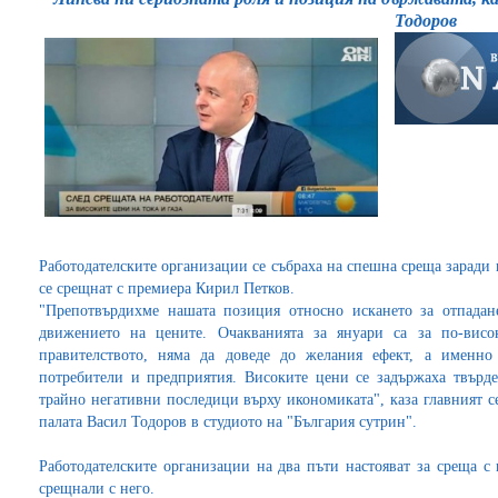
Тодоров
Работодателските организации се събраха на спешна среща заради в
се срещнат с премиера Кирил Петков.
"Препотвърдихме нашата позиция относно искането за отпадан
движението на цените. Очакванията за януари са за по-висо
правителството, няма да доведе до желания ефект, а именно
потребители и предприятия. Високите цени се задържаха твърд
трайно негативни последици върху икономиката", каза главният с
палата Васил Тодоров в студиото на "България сутрин".
Работодателските организации на два пъти настояват за среща с
срещнали с него.