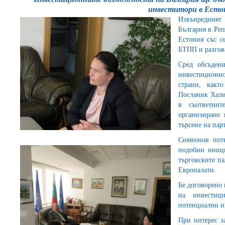
инвеститори в Есто
Извънредния
България в Ре
Естония със с
БТПП и разгов
Сред обсъден
инвестиционно
страни, какт
Посланик Хали
в съответни
организиране 
търсене на пар
Симеонов пот
подобни иници
търговските па
Европалати.
Бе договорено 
на инвестиц
потенциални и
При интерес з