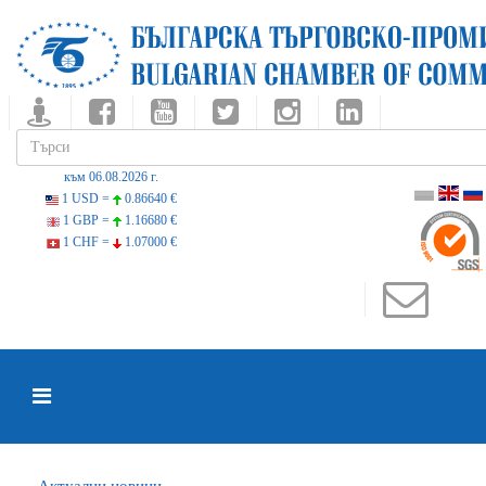
към 06.08.2026 г.
1 USD =
0.86640 €
1 GBP =
1.16680 €
1 CHF =
1.07000 €