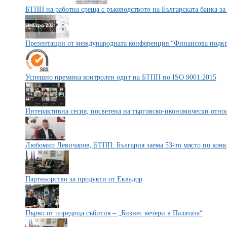
БТПП на работна среща с ръководството на Българската банка за
Презентации от международната конференция “Финансова подк
Успешно премина контролен одит на БТПП по ISO 9001:2015
Интерактивна сесия, посветена на търговско-икономически отн
Любомир Левичаров, БТПП: България заема 53-то място по конк
Партньорство за продукти от Еквадор
Първо от поредица събития – „Бизнес вечери в Палатата“