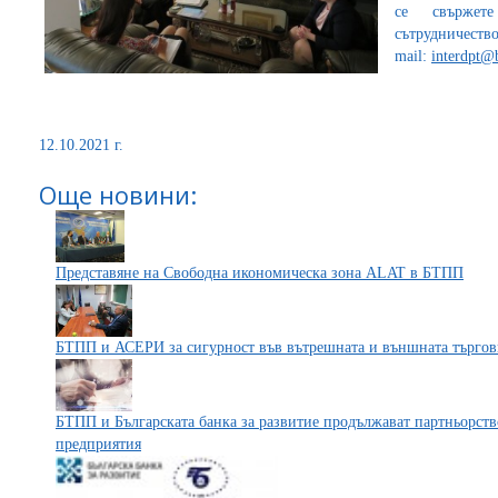
се свържет
сътрудничес
mail:
interdpt@
12.10.2021 г.
Още новини:
Представяне на Свободна икономическа зона ALAT в БТПП
БТПП и АСЕРИ за сигурност във вътрешната и външната търгов
БТПП и Българската банка за развитие продължават партньорств
предприятия