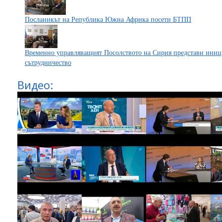
Посланикът на Република Южна Африка посети БТПП
Временно управляващият Посолството на Сирия представи иниц
сътрудничество
Видео: