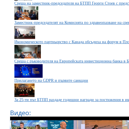
Среща на заместник-председателя на БТПП Георги Стоев с пред
Заместник-председателят на Комисията по здравеопазване на ср
Икономическото партньорство с Канада обсъдиха на форум в Пл
Среща с ръководителя на Европейската инвестиционна банка в 
Прилагането на GDPR и първите санкции
За 25-ти път БТПП раздаде годишни награди за постижения в и
Видео: