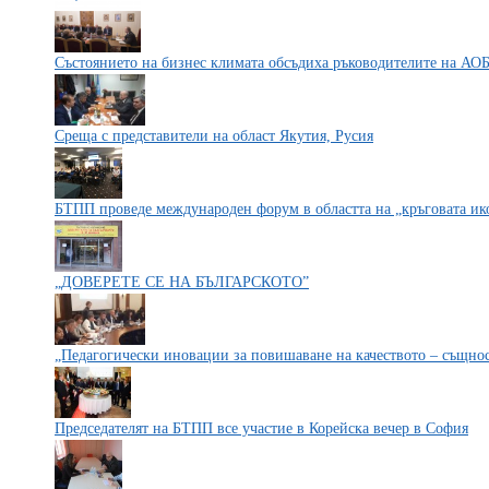
Състоянието на бизнес климата обсъдиха ръководителите на АОБ
Среща с представители на област Якутия, Русия
БТПП проведе международен форум в областта на „кръговата и
„ДОВЕРЕТЕ СЕ НА БЪЛГАРСКОТО”
„Педагогически иновации за повишаване на качеството – същно
Председателят на БТПП все участие в Корейска вечер в София