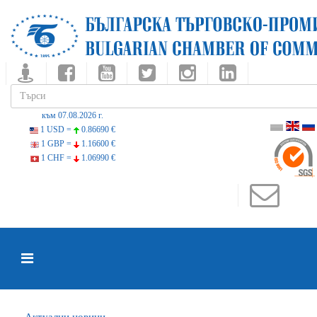
към 07.08.2026 г.
1 USD =
0.86690 €
1 GBP =
1.16600 €
1 CHF =
1.06990 €