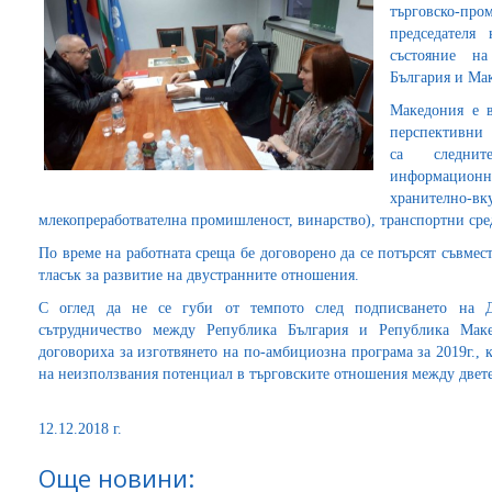
търговско-пр
председателя
състояние на
България и Ма
Македония е в
перспективни 
са следните
информацион
хранително-в
млекопреработвателна промишленост, винарство), транспортни средс
По време на работната среща бе договорено да се потърсят съвме
тласък за развитие на двустранните отношения.
С оглед да не се губи от темпото след подписването на До
сътрудничество между Република България и Република Маке
договориха за изготвянето на по-амбициозна програма за 2019г., 
на неизползвания потенциал в търговските отношения между двете
12.12.2018 г.
Още новини: