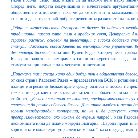
Радев посочи, също така, отказа си да наложи вето върху закони
Според него, добрата комуникация и качествената аргументаци
обществените отношения, така че да се отчитат в максимална 
страни и да се търсят най-добрите решения за развитието на иконо
„
Обща е загрижеността българският бизнес да надскочи оград
традиционни пазари като тези в арабския свят, Централна Ази
сериозен растеж, основан на инвестиции с висока добавена сто
стимули. Закъснява въвеждането на електронното управление. 
демотивира бизнеса
“, каза още Румен Радев. Според него, трябва
България, защото се намираме в силно конкурентната среда на
стимули за привличане на качествени инвестиции.
„
Приемаме тази среща като един добър тон в обществения дого
от своя страна
Радосвет Радев – председател на БСК
и ротационен
налице е агресивно бюджетиране срещу бизнеса в посока непрекъ
тежест, поради което не остава достатъчно свободен капитал за 
стойност. „
Бизнес климатът се влошава, предприемаческият дух с
стремеше да развие собствен бизнес. Днешните младежи искат д
големи международни корпорации, но не и да рискуват кат
предприемачеството, ако искаме да вървим напред
“, каза Радосв
икономиката няма да имаме модерна България. „Европа прави планове
хоризонтът е около един управленски мандат“, каза председателят 