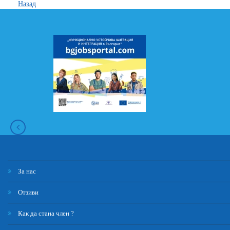
Назад
За нас
Отзиви
Как да стана член ?