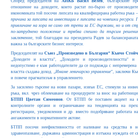
Според председателя на
АИКБ Васил Велев
, българският пр
отношение на доходите, които растат по-бързо от производит
икономиката той посочи липсата на квалифицирана работна ръка – и
причина за липсата на инвестиции е липсата на човешки ресурси. 
привличане на хора не само от трети за ЕС държави, но и от ст
по-затруднено положение и трябва спешно да търсим решени
заключение, той благодари на президента Радев за балансиранат
важна за българските бизнес интереси.
Председателят на
Съюз „Произведено в България“ Кънчо Стойч
„Доходите и властта“, „Доходите и производителността“ и 
недопустимо е към работодателите да се подхожда с непремерена 
властта създава доход. „
Имаме левичарско управление
“, заключи Къ
и повече прагматизъм в управлението.
За засилено търсене на нови пазари, извън ЕС, стимули за инве
ръка, вкл. чрез облекчаване на процедурите за внос на работници
БТПП Цветан Симеонов
. От БТПП бе поставен акцент на в
контролните органи и ограничаване на тенденцията на прех
регистрации, уведомления и др. вместо подобряване работата на
ангажименти в нормативните актове.
БТПП посочи неефиктивността от наливане на средства в не
здравеопазване, държавна администрация и изтъкна нуждата от св