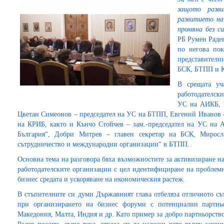
защото разв
развитието н
промяна без с
РБ Румен Радев
по негова пок
представител
БСК, БТПП и 
В срещата уча
работодателски
УС на АИКБ, Р
Цветан Симеонов – председател на УС на БТПП, Евгений Иванов –
на КРИБ, както и Кънчо Стойчев – зам.-председател на УС на 
България“, Добри Митрев – главен секретар на БСК, Миросл
сътрудничество и международни организации“ в БТПП.
Основна тема на разговора бяха възможностите за активизиране н
работодателските организации с цел идентифициране на проблеми
бизнес средата и ускоряване на икономическия растеж.
В стъпителните си думи Държавният глава отбеляза отличното съ
при организирането на бизнес форуми с потенциални партнь
Македония, Малта, Индия и др. Като пример за добро партньорств