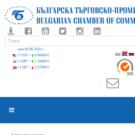
към 06.08.2026 г.
1 USD =
0.86640 €
1 GBP =
1.16680 €
1 CHF =
1.07000 €