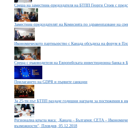
Среща на заместник-председателя на БТПП Георги Стоев с пред
Заместник-председателят на Комисията по здравеопазване на ср
Икономическото партньорство с Канада обсъдиха на форум в Пл
Среща с ръководителя на Европейската инвестиционна банка в 
Прилагането на GDPR и първите санкции
За 25-ти път БТПП раздаде годишни награди за постижения в и
Регионална кръгла маса: „Канада – България: СЕТА – Икономиче
възможности“, Пловдив, 05.12.2018