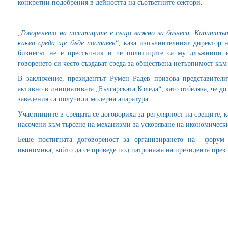
конкретни подобрения в дейността на съответните сектори.
„
Говоренето на политиците е също важно за бизнеса. Капиталъ
каква среда ще бъде поставен
“, каза изпълнителният директор 
бизнесът не е престъпник и че политиците са му длъжници в
говоренето си често създават среда за обществена нетърпимост къ
В заключение, президентът Румен Радев призова представители
активно в инициативата „Българската Коледа“, като отбеляза, че до
заведения са получили модерна апаратура.
Участниците в срещата се договориха за регулярност на срещите, к
насочени към търсене на механизми за ускоряване на икономически
Беше постигната договореност за организирането на форум 
икономика, който да се проведе под патронажа на президента през