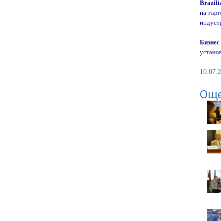
Brazili
на търг
индустр
Бизне
установ
10.07.2
Още