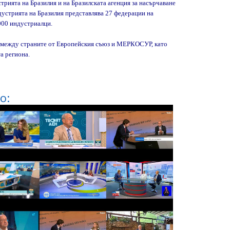
рията на Бразилия и на Бразилската агенция за насърчаване
дустрията на Бразилия представлява 27 федерации на
000 индустриалци.
я между страните от Европейския съюз и МЕРКОСУР, като
а региона.
о: