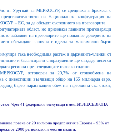
Онс от Уругвай за МЕРКОСУР, се срещнаха в Брюксел с
едставителството на Националната конфедерация на
РКОСУР – ЕС, за да обсъдят състоянието на преговорите.
регулаторната област, но призоваха главните преговарящи
ното забавяне на преговорите ще подкопае доверието на
ето обсъждане започна с идеята за максимално бързо
тимулира така необходимия растеж в държавите-членки от
ициозно и балансирано споразумение ще създаде десетки
двата региона през следващите няколко години.
 МЕРКОСУР, отговорен за 20,7% от стокообмена на
она с инвестиции възлизащи общо на 165 милиарда евро.
едвид бързо нарастващия обем на търговията със стоки,
и съюз. Чрез 41 федерации членуващи в нея, БИЗНЕСЕВРОПА
авлява повече от 20 милиона предприятия в Европа – 93% от
мрежа от 2000 регионални и местни палати.