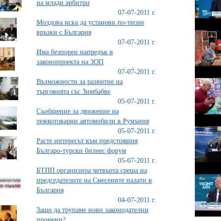
на млади арбитри
07-07-2011 г.
Молдова иска да установи по-тесни
връзки с България
07-07-2011 г.
Има безпорен напредък в
законопроекта на ЗОП
07-07-2011 г.
Възможности за развитие на
търговията със Зимбабве
05-07-2011 г.
Съобщение за движение на
тежкотоварни автомобили в Румъния
05-07-2011 г.
Расте интересът към предстоящия
Българо-турски бизнес форум
05-07-2011 г.
БТПП организира четвърта среща на
председателите на Смесените палати в
България
04-07-2011 г.
Защо да трупаме нови законодателни
промени?