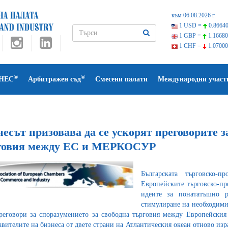
към 06.08.2026 г.
1 USD =
0.86640
1 GBP =
1.16680
1 CHF =
1.07000
®
®
НЕС
Арбитражен съд
Смесени палати
Международни участ
есът призовава да се ускорят преговорите з
говия между ЕС и МЕРКОСУР
Българската търговско-
Европейските търговско-
идеите за понататъшно р
стимулиране на необходими
реговори за споразумението за свободна търговия между Европейск
авителите на бизнеса от двете страни на Атлантическия океан отново из