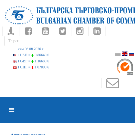
към 06.08.2026 г.
1 USD =
0.86640 €
1 GBP =
1.16680 €
1 CHF =
1.07000 €