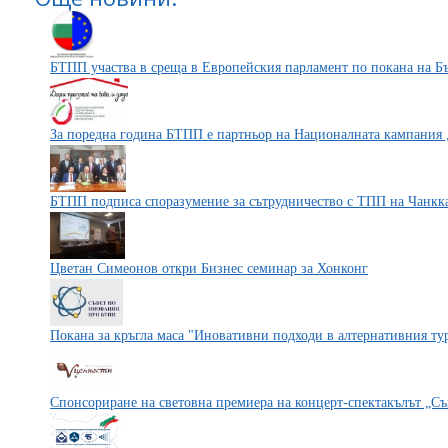
БТПП участва в среща в Европейския парламент по покана на Б
За поредна година БТПП е партньор на Националната кампания 
БТПП подписа споразумение за сътрудничество с ТПП на Чанкк
Цветан Симеонов откри Бизнес семинар за Хонконг
Покана за кръгла маса "Иновативни подходи в алтернативния ту
Спонсориране на световна премиера на концерт-спектакълът „Съ