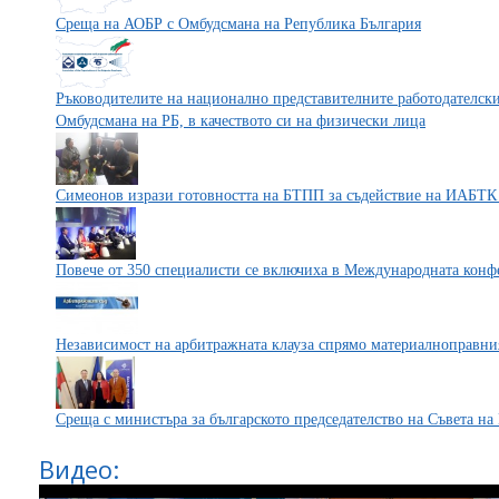
Среща на АОБР с Омбудсмана на Република България
Ръководителите на национално представителните работодателск
Омбудсмана на РБ, в качеството си на физически лица
Симеонов изрази готовността на БТПП за съдействие на ИАБТК 
Повече от 350 специалисти се включиха в Международната конф
Независимост на арбитражната клауза спрямо материалноправни
Среща с министъра за българското председателство на Съвета н
Видео: