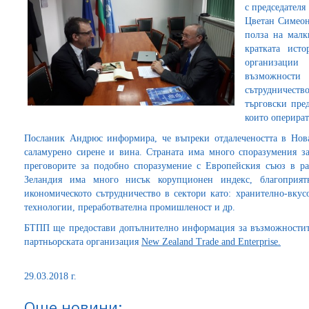
с председателя
Цветан Симеон
полза на малк
кратката ист
организации
възможност
сътрудничеств
търговски пре
които оперират
Посланик Андрюс информира, че въпреки отдалечеността в Нова
саламурено сирене и вина. Страната има много споразумения за
преговорите за подобно споразумение с Европейския съюз в ра
Зеландия има много нисък корупционен индекс, благоприят
икономическото сътрудничество в сектори като: хранително-вкус
технологии, преработвателна промишленост и др.
БТПП ще предостави допълнително информация за възможностите
партньорската организация
New Zealand Trade and Enterprise.
29.03.2018 г.
Още новини: