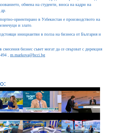
азованието, обмена на студенти, вноса на кадри на
 др.
спортно-ориентирано в Узбекистан е производството на
зеленчуци и злато.
едстоящи инициаитви в полза на бизнеса от България и
 смесения бизнес съвет могат да се свързват с дирекция
 494 ,
m.markova@bcci.bg
о: