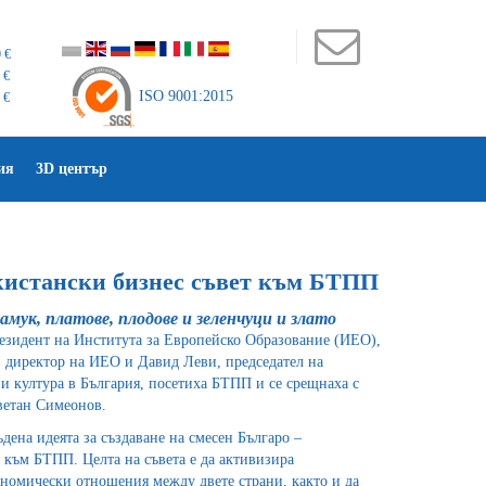
 €
 €
ISO 9001:2015
 €
ия
3D център
екистански бизнес съвет към БТПП
мук, платове, плодове и зеленчуци и злато
резидент на Института за Европейско Образование (ИЕО),
директор на ИЕО и Давид Леви, председател на
 и култура в България, посетиха БТПП и се срещнаха с
ветан Симеонов.
дена идеята за създаване на смесен Българо –
 към БТПП. Целта на съвета е да активизира
ономически отношения между двете страни, както и да