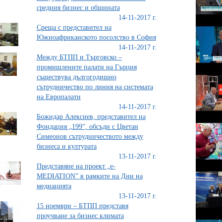
средния бизнес и общината
14-11-2017 г.
Среща с представител на
Южноафриканското посолство в София
14-11-2017 г.
Между БТПП и Търговско –
промишлените палати на Гърция
съществува дългогодишно
сътрудничество по линия на системата
на Европалати
14-11-2017 г.
Божидар Алексиев, представител на
Фондация „199“, обсъди с Цветан
Симеонов сътрудничеството между
бизнеса и културата
13-11-2017 г.
Представяне на проект „е-
MEDIATION” в рамките на Дни на
медиацията
13-11-2017 г.
15 ноември – БТПП представя
проучване за бизнес климата