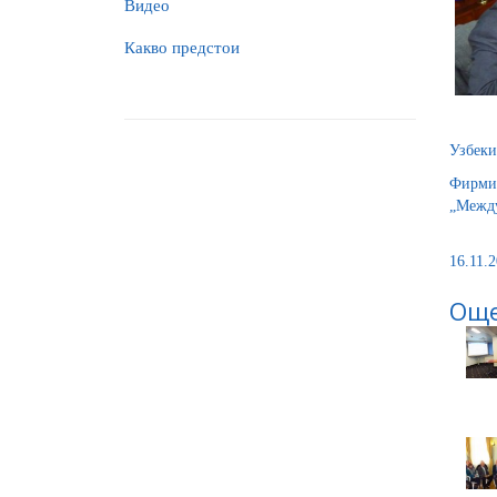
Видео
Какво предстои
Узбеки
Фирмит
„Между
16.11.2
Още