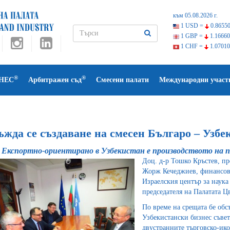
към 05.08.2026 г.
1 USD =
0.86550
1 GBP =
1.16660
1 CHF =
1.07010
®
®
НЕС
Арбитражен съд
Смесени палати
Международни участ
ъжда се създаване на смесен Българо – Узб
Експортно-ориентирано в Узбекистан е производството на па
Доц. д-р Тошко Кръстев, п
Жорж Кечеджиев, финансов 
Израелския център за наука
председателя на Палатата Ц
По време на срещата бе обсъ
Узбекистански бизнес съвет
двустранните търговско-ик