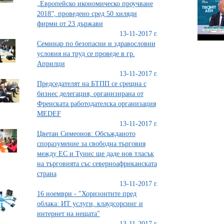
„Европейско икономическо проучване
2018”, проведено сред 50 хиляди
фирми от 23 държави
13-11-2017 г.
Семинар по безопасни и здравословни
условия на труд се проведе в гр.
Априлци
13-11-2017 г.
Председателят на БТПП се срещна с
бизнес дeлeгaция, организирана от
Френската работодателска организация
МЕDЕF
13-11-2017 г.
Цветан Симеонов: Обсъжданото
споразумение за свободна търговия
между ЕС и Тунис ще даде нов тласък
на търговията със северноафриканската
страна
13-11-2017 г.
16 ноември - "Хоризонтите пред
облака: ИТ услуги, клаудсорсинг и
интернет на нещата"
13-11-2017 г.