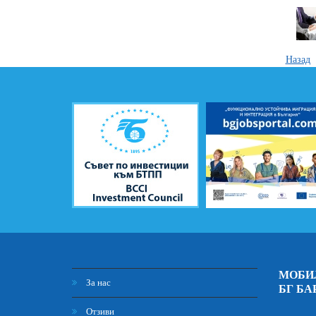
Назад
МОБИ
За нас
БГ БА
Отзиви