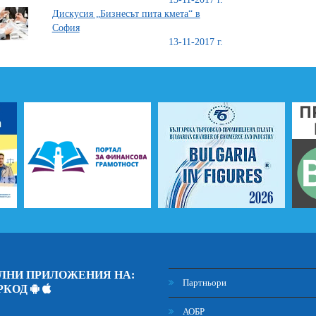
Дискусия „Бизнесът пита кмета“ в
София
13-11-2017 г.
ЛНИ ПРИЛОЖЕНИЯ НА:
Партньори
РКОД
АОБР