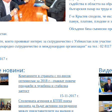
съдейства в областта на обр
българския пазар на труда и
Г-н Кръстев сподели, че ек
памук, платове, плодове и 
Обсъдени бяха съвмесни пр
стан.
е, които проявяват интерес за сътрудничество с Узбекистан или участие в
народно сътрудничество и междунаордни организации“ на тел.: 02 8117
017 г.
 новини:
Виде
Компаниите в страната с по-висок
оптимизъм за 2018 г.- очакват повече
продажби в чужбина и стабилна
заетост
15-11-2017 г.
Столичната агенция и БТПП поеха
мисията да бъдат активни посредници
между представителите на малкия и