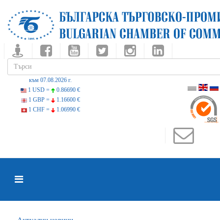
към 07.08.2026 г.
1 USD =
0.86690 €
1 GBP =
1.16600 €
1 CHF =
1.06990 €