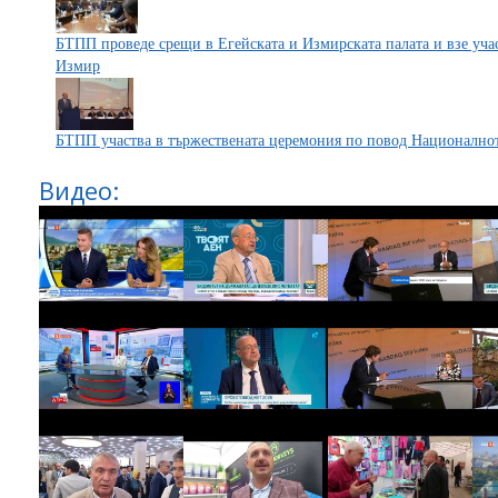
БТПП проведе срещи в Егейската и Измирската палата и взе уча
Измир
БТПП участва в тържествената церемония по повод Националнот
Видео: