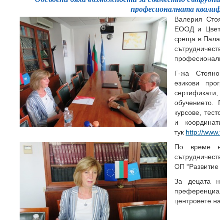
професионалната квали
Валерия Сто
ЕООД и Цвет
среща в Пала
сътруднич
професионалн
Г-жа Стоян
езикови про
сертификати,
обучението.
курсове, тес
и координа
тук
http://www.
По време н
сътрудничест
ОП “Развитие 
За децата н
преференци
центровете н