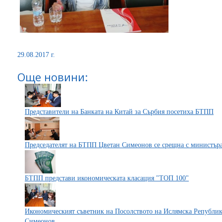
29.08.2017 г.
Още новини:
Представители на Банката на Китай за Сърбия посетиха БТПП
Председателят на БТПП Цветан Симеонов се срещна с министър
БТПП представи икономическата класация "ТОП 100"
Икономическият съветник на Посолството на Ислямска Републик
Симеонов