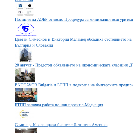
Позиция на АОБР относно Процедура за минимални осигурителн
Цветан Симеонов и Виктория Меламед обсъдиха състоянието на
България и Словакия
28 август - Предстои обявяването на икономическата класация „
ENDEAVOR Bulgaria и БТПП в подкрепа на българските предпр
БТПП започва работа по нов проект е-Медиация
Семинар: Как се прави бизнес с Латинска Америка