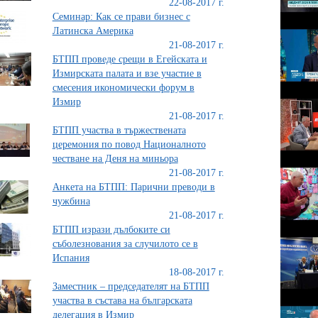
22-08-2017 г.
Семинар: Как се прави бизнес с
Латинска Америка
21-08-2017 г.
БТПП проведе срещи в Егейската и
Измирската палата и взе участие в
смесения икономически форум в
Измир
21-08-2017 г.
БТПП участва в тържествената
церемония по повод Националното
честване на Деня на миньора
21-08-2017 г.
Анкета на БТПП: Парични преводи в
чужбина
21-08-2017 г.
БТПП изрази дълбоките си
съболезнования за случилото се в
Испания
18-08-2017 г.
Заместник – председателят на БТПП
участва в състава на българската
делегация в Измир