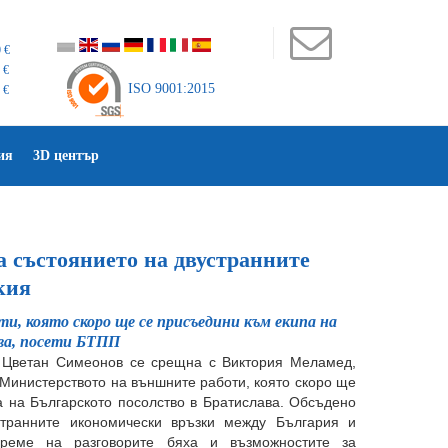
 €
 €
ISO 9001:2015
 €
ия
3D център
 състоянието на двустранните
кия
 която скоро ще се присъедини към екипа на
ава, посети БТПП
 Цветан Симеонов се срещна с Виктория Меламед,
инистерството на външните работи, която скоро ще
 на Българското посолство в Братислава. Обсъдено
странните икономически връзки между България и
време на разговорите бяха и възможностите за