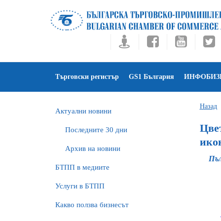
Търговски регистър
GS1 България
ИНФОБИЗ
Назад
Актуални новини
Цве
Последните 30 дни
ико
Архив на новини
Пъл
БTПП в медиите
Услуги в БТПП
Какво ползва бизнесът