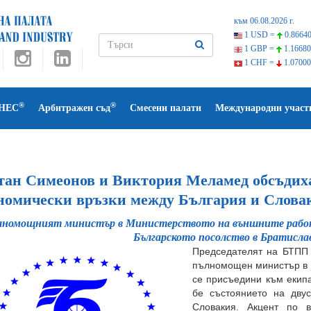
към 06.08.2026 г.
1 USD =
0.86640
1 GBP =
1.16680
1 CHF =
1.07000
®
®
НЕС
Арбитражен съд
Смесени палати
Международни участ
тан Симеонов и Виктория Меламед обсъдиха
номически връзки между България и Слова
номощният министър в Министерството на външните работи,
Българското посолство в Братисл
Председателят на БТПП
пълномощен министър в М
се присъедини към екипа
бе състоянието на дву
Словакия. Акцент по 