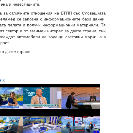
ена и инвестициите.
 за отличните отношения на БТПП със Словашката
Меламед се запозна с информационните бази данни,
ката палата и получи информационни материали. Тя
т сектор е от взаимен интерес за двете страни, тъй
звеждат автомобили на водещи световни марки, а в
рост.
в двете страни.
о: