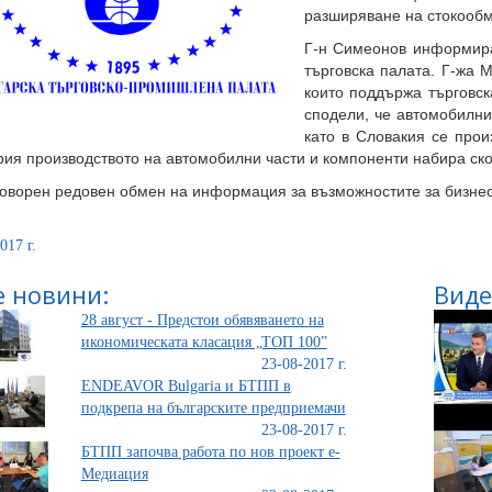
разширяване на стокообм
Г-н Симеонов информира
търговска палата. Г-жа 
които поддържа търговс
сподели, че автомобилния
като в Словакия се прои
ия производството на автомобилни части и компоненти набира ско
оворен редовен обмен на информация за възможностите за бизнес 
017 г.
 новини:
Виде
28 август - Предстои обявяването на
икономическата класация „ТОП 100”
23-08-2017 г.
ENDEAVOR Bulgaria и БТПП в
подкрепа на българските предприемачи
23-08-2017 г.
БТПП започва работа по нов проект е-
Медиация