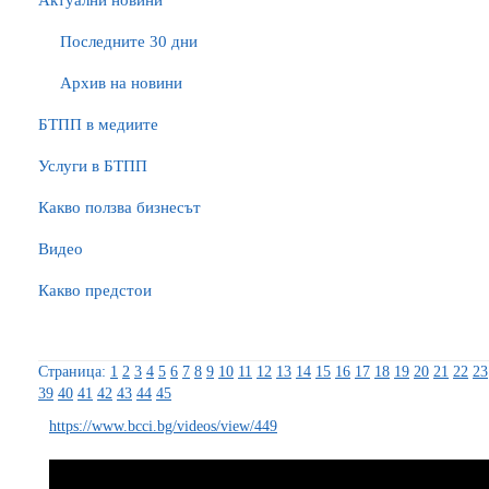
Актуални новини
Последните 30 дни
Архив на новини
БTПП в медиите
Услуги в БТПП
Какво ползва бизнесът
Видео
Какво предстои
Страница:
1
2
3
4
5
6
7
8
9
10
11
12
13
14
15
16
17
18
19
20
21
22
23
39
40
41
42
43
44
45
https://www.bcci.bg/videos/view/449