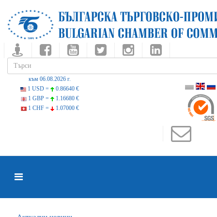
към 06.08.2026 г.
1 USD =
0.86640 €
1 GBP =
1.16680 €
1 CHF =
1.07000 €