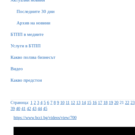
Актуални новини
Последните 30 дни
Архив на новини
БTПП в медиите
Услуги в БТПП
Какво ползва бизнесът
Видео
Какво предстои
Страница:
1
2
3
4
5
6
7
8
9
10
11
12
13
14
15
16
17
18
19
20
21
22
23
39
40
41
42
43
44
45
https://www.bcci.bg/videos/view/700