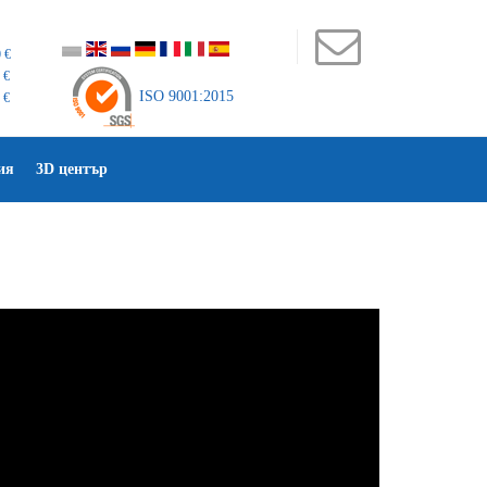
 €
 €
ISO 9001:2015
 €
ия
3D център