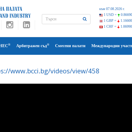
към 07.08.2026 г.
1 USD =
0.86690
1 GBP =
1.16600
1 CHF =
1.06990
®
®
НЕС
Арбитражен съд
Смесени палати
Международни участ
ps://www.bcci.bg/videos/view/458