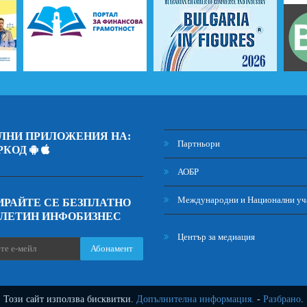
ЛНИ ПРИЛОЖЕНИЯ НА:
Партньори
РКОД
АОБР
Международни и Национални уч
РАЙТЕ СЕ БЕЗПЛАТНО
ЮЛЕТИН ИНФОБИЗНЕС
Център за медиация
Абонамент
Този сайт използва бисквитки.
Допълнителна информация.
-
Разбрано
.