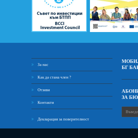
МОБИ
За нас
БГ БА
Как да стана член ?
Отзиви
АБОНИ
ЗА Б
Контакти
Декларация за поверителност