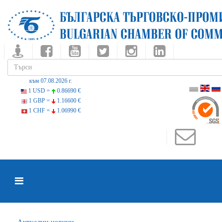
към 07.08.2026 г.
1 USD =
0.86690 €
1 GBP =
1.16600 €
1 CHF =
1.06990 €