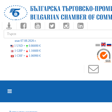
към 07.08.2026 г.
1 USD =
0.86690 €
1 GBP =
1.16600 €
1 CHF =
1.06990 €