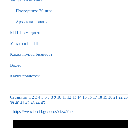
Актуални новини
Последните 30 дни
Архив на новини
БTПП в медиите
Услуги в БТПП
Какво ползва бизнесът
Видео
Какво предстои
Страница:
1
2
3
4
5
6
7
8
9
10
11
12
13
14
15
16
17
18
19
20
21
22
23
39
40
41
42
43
44
45
https://www.bcci.bg/videos/view/730