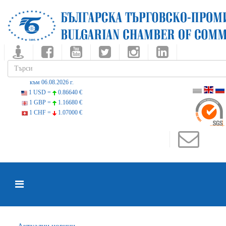
към 06.08.2026 г.
1 USD =
0.86640 €
1 GBP =
1.16680 €
1 CHF =
1.07000 €