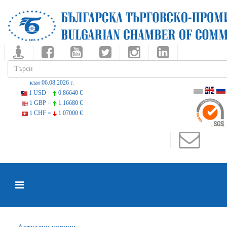
към 06.08.2026 г.
1 USD =
0.86640 €
1 GBP =
1.16680 €
1 CHF =
1.07000 €