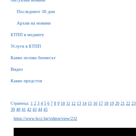
Актуални новини
Последните 30 дни
Архив на новини
БTПП в медиите
Услуги в БТПП
Какво ползва бизнесът
Видео
Какво предстои
Страница:
1
2
3
4
5
6
7
8
9
10
11
12
13
14
15
16
17
18
19
20
21
22
23
39
40
41
42
43
44
45
https://www.bcci.bg/videos/view/232