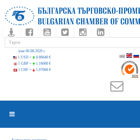
към 06.08.2026 г.
1 USD =
0.86640 €
1 GBP =
1.16680 €
1 CHF =
1.07000 €