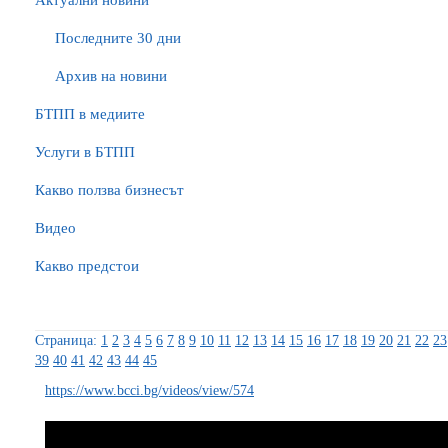
Актуални новини
Последните 30 дни
Архив на новини
БTПП в медиите
Услуги в БТПП
Какво ползва бизнесът
Видео
Какво предстои
Страница:
1
2
3
4
5
6
7
8
9
10
11
12
13
14
15
16
17
18
19
20
21
22
23
39
40
41
42
43
44
45
https://www.bcci.bg/videos/view/574