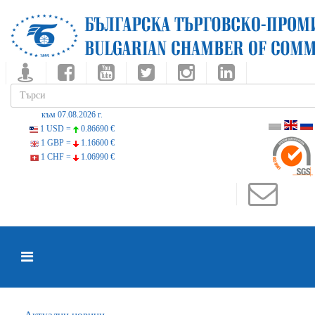
към 07.08.2026 г.
1 USD =
0.86690 €
1 GBP =
1.16600 €
1 CHF =
1.06990 €