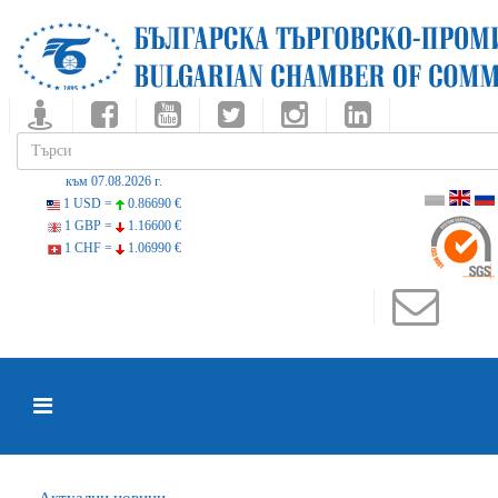
към 07.08.2026 г.
1 USD =
0.86690 €
1 GBP =
1.16600 €
1 CHF =
1.06990 €