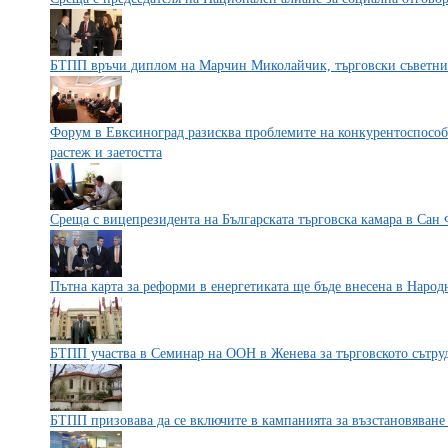
БТПП връчи диплом на Марчин Миколайчик, търговски съветни
Форум в Евксиноград разисква проблемите на конкурентоспособн
растеж и заетостта
Среща с вицепрезидента на Българската търговска камара в Сан
Пътна карта за реформи в енергетиката ще бъде внесена в Народ
БТПП участва в Семинар на ООН в Женева за търговското сътру
БТПП призовава да се включите в кампанията за възстановяване