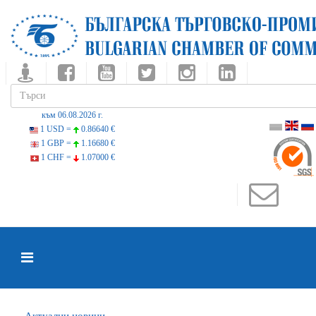
към 06.08.2026 г.
1 USD =
0.86640 €
1 GBP =
1.16680 €
1 CHF =
1.07000 €