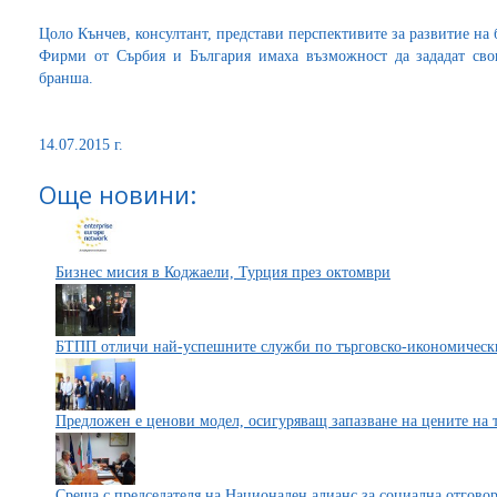
Цоло Кънчев, консултант, представи перспективите за развитие на
Фирми от Сърбия и България имаха възможност да зададат сво
бранша.
14.07.2015 г.
Още новини:
Бизнес мисия в Коджаели, Турция през октомври
БТПП отличи най-успешните служби по търговско-икономическ
Предложен е ценови модел, осигуряващ запазване на цените на 
Среща с председателя на Национален алианс за социална отгово