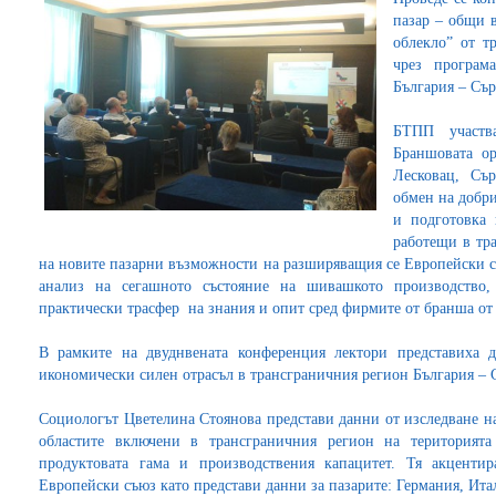
пазар – общи 
облекло” от т
чрез програм
България – Сър
БТПП участв
Браншовата о
Лесковац, Съ
обмен на добр
и подготовка 
работещи в тр
на новите пазарни възможности на разширяващия се Европейски съ
анализ на сегашното състояние на шивашкото производство,
практически трасфер на знания и опит сред фирмите от бранша от 
В рамките на двуднвената конференция лектори представиха д
икономически силен отрасъл в трансграничния регион България –
Социологът Цветелина Стоянова представи данни от изследване на
областите включени в трансграничния регион на територият
продуктовата гама и производствения капацитет. Тя акцент
Европейски съюз като представи данни за пазарите: Германия, Ит