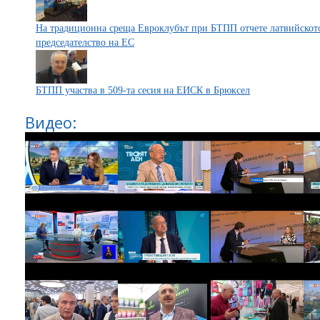
На традиционна среща Евроклубът при БТПП отчете латвийскот
председателство на ЕС
БТПП участва в 509-та сесия на ЕИСК в Брюксел
Видео: