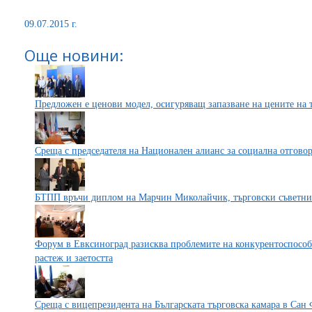
09.07.2015 г.
Още новини:
Предложен е ценови модел, осигуряващ запазване на цените на 
Среща с председателя на Национален алианс за социална отгово
БТПП връчи диплом на Марчин Миколайчик, търговски съветни
Форум в Евксиноград разисква проблемите на конкурентоспособн
растеж и заетостта
Среща с вицепрезидента на Българската търговска камара в Сан