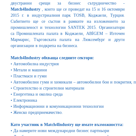
двустранни срещи за бизнес сътрудничество -
Match4Industry
, които ще се проведат на 15 и 16 октомври
2015 г. в индустриалния парк TOSB, Коджаели, Турция.
Събитието ще се състои в рамките на изложението за
промишленост и технологии SANTEK 2015. Организатори
са Промишлената палата в Коджаели, ABİGEM – Източен
Мармарис, Търговската палата на Люксембург и други
организации в подкрепа на бизнеса.
Match4Industry обхваща следните сектори:
•
Автомобилна индустрия
•
Метали и машини
•
Пластмаси и гуми
•
Автомобилни гуми и химикали – автомобилни бои и покрития, п
•
Строителство и строителни материали
•
Енергетика и околна среда
•
Електроника
•
Информационни и комуникационни технологии
•
Женско предприемачество.
Като участник в Match4Industry ще имате възможността:
•
Да намерите нови международни бизнес партньори