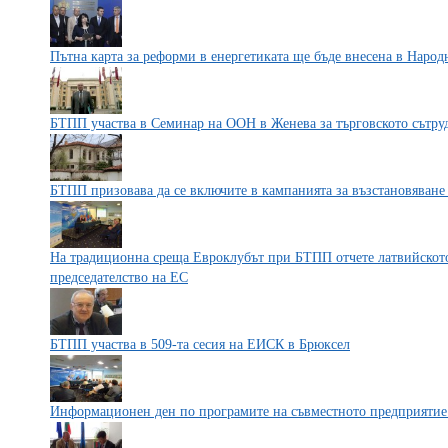
Пътна карта за реформи в енергетиката ще бъде внесена в Народ
БТПП участва в Семинар на ООН в Женева за търговското сътру
БТПП призовава да се включите в кампанията за възстановяване
На традиционна среща Евроклубът при БТПП отчете латвийскот
председателство на ЕС
БТПП участва в 509-та сесия на ЕИСК в Брюксел
Информационен ден по програмите на съвместното предприятие 