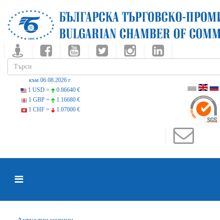
към 06.08.2026 г.
1 USD =
0.86640 €
1 GBP =
1.16680 €
1 CHF =
1.07000 €