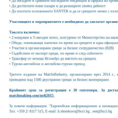
•
Да обсъдите и сравните последните тенденции в сферата на про
•
Да достигнете нови пазари и да разширите своята дейност
•
Да посетите изложението SANTEK и да се срещнете лично с изл
Участниците в мероприятието е необходимо да заплатят организ
Таксата включва:
•
2 нощувки в 5-звезден хотел, осигурени от Министерство на ико
•
Обеди, освежаващи напитки по време на срещите и една официал
•
Участие в организирани срещи за бизнес сътрудничество (B2B)
•
Съдействие от експерт преди, по време и след събитието
•
Трансфер от летище Истанбул до мястото на срещата
•
Турско-английски и английско-турски превод
Третото издание на Match4Industry, организирано през 2014 г.,
проведени над 1500 двустранни срещи за бизнес коопериране.
Крайният срок за регистрация е 30 септември. За достъ
matchmaking.com/m4i2015
За повече информация: “Европейски информационен и иновацио
Тел: +359 2/ 8117 515, Е-mail: h.shotekova@bcci.bg ; een@bcci.bg