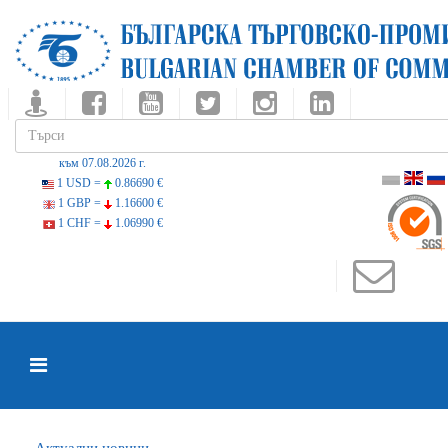
към 07.08.2026 г.
1 USD =
0.86690 €
1 GBP =
1.16600 €
1 CHF =
1.06990 €