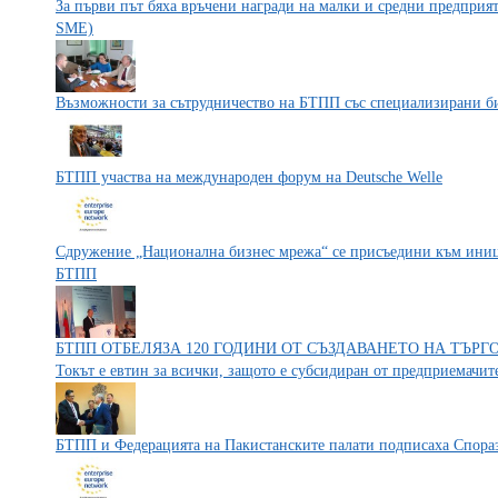
За първи път бяха връчени награди на малки и средни предприят
SME)
Възможности за сътрудничество на БТПП със специализирани б
БТПП участва на международен форум на Deutsche Welle
Сдружение „Национална бизнес мрежа“ се присъедини към иници
БТПП
БТПП ОТБЕЛЯЗА 120 ГОДИНИ ОТ СЪЗДАВАНЕТО НА ТЪРГ
Токът е евтин за всички, защото е субсидиран от предприемачит
БТПП и Федерацията на Пакистанските палати подписаха Спораз