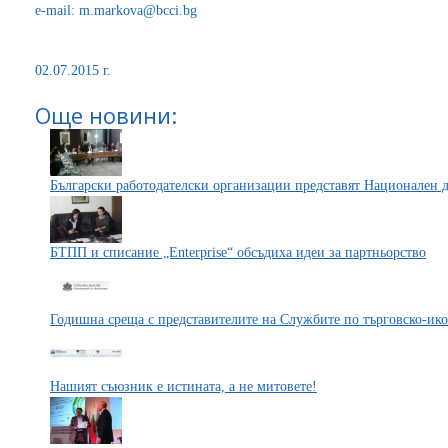
e-mail: m.markova@bcci.bg
02.07.2015 г.
Още новини:
Български работодателски организации представят Национален д
БТПП и списание „Enterprise“ обсъдиха идеи за партньорство
Годишна среща с представителите на Службите по търговско-ик
Нашият съюзник е истината, а не митовете!