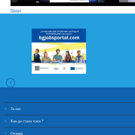
Назад
За нас
Как да стана член ?
Отзиви