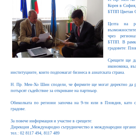
Корея в София
БТПП Цветан 
Целта на р
възможностите
чрез региона
БТПП. В рамк
градовете: Пло
Срещите ще да
икономика, въ
институциите, които подпомагат бизнеса в азиатската страна.
Н. Пр. Мен-Хо Шин сподели, че фирмите ще могат директно да ра
потърсят съдействие за откриване на партньор.
Обиколката по региони започва на 9-ти юли в Пловдив, като с
градове.
За повече информация и участие в срещите:
Дирекция „Международно сътрудничество и международни орган
тел.: 02 8117 494, 8117 489