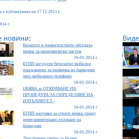
а е публикувана на 17.12.2013 г.
014 г.
 новини:
Виде
Бизнесът и правителството обсъдиха
мерки за икономически растеж
16-01-2014 г.
БТПП ще пусне безплатно мобилно
приложение за проверка на баркодове
чрез мобилните телефони
16-01-2014 г.
ОБЯВА за ОТКРИВАНЕ НА
ПРОЦЕДУРА ЗА ОПРЕДЕЛЯНЕ НА
ИЗПЪЛНИТЕЛ -
16-01-2014 г.
БТПП настоява за строги мерки срещу
нерегламентирано ползване на
баркодове
16-01-2014 г.
Двустранни срещи за бизнес