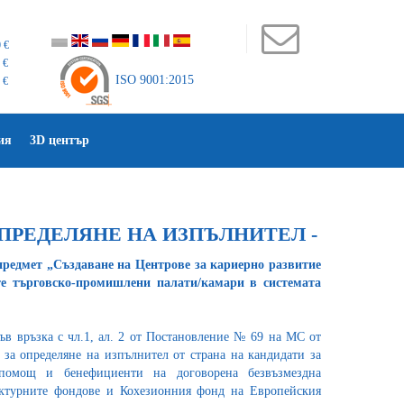
 €
 €
ISO 9001:2015
 €
ия
3D център
ОПРЕДЕЛЯНЕ НА ИЗПЪЛНИТЕЛ -
предмет „Създаване на Центрове за кариерно развитие
е търговско-промишлени палати/камари в системата
във връзка с чл.1, ал. 2 от Постановление № 69 на МС от
а за определяне на изпълнител от страна на кандидати за
 помощ и бенефициенти на договорена безвъзмездна
ктурните фондове и Кохезионния фонд на Европейския