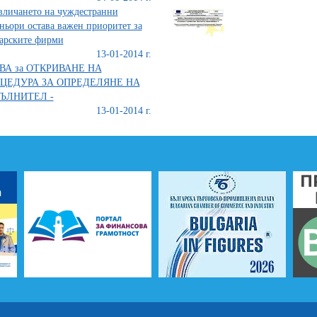
личането на чуждестранни
ньори остава важен приоритет за
арските фирми
13-01-2014 г.
ВА за ОТКРИВАНЕ НА
ЦЕДУРА ЗА ОПРЕДЕЛЯНЕ НА
ЪЛНИТЕЛ -
13-01-2014 г.