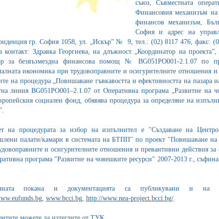
съюз, Съвместната операт
Финансовия механизъм на 
финансов механизъм, Бълг
София и адрес на управ
онденция гр. София 1058, ул. „Искър” № 9, тел.: (02) 8117 476, факс: (02
а контакт: Здравка Георгиева, на длъжност „Координатор на проекта”, 
ор за безвъзмездна финансова помощ № BG051PO001-2.1.07 по пр
алната икономика при трудовоправните и осигурителните отношения и 
ите на процедура „Повишаване гъвкавостта и ефективността на пазара н
на линия BG051PO001–2.1.07 от Оперативна програма „Развитие на ч
вропейския социален фонд, обявява процедура за определяне на изпълни
”.
т на процедурата за избор на изпълнител е "Създаване на Центров
лени палати/камари в системата на БТПП" по проект "Повишаване на
удовоправните и осигурителните отношения и превантивни действия за 
ративна програма "Развитие на човешките ресурси" 2007-2013 г., съфин
ичната покана и документацията са публикувани и на 
www.eufunds.bg
,
www.bcci.bg
,
http://www.nea-project.bcci.bg/
.
нтите можете да изтеглите от
ТУК
.