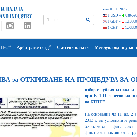
към 07.08.2026 г.
1 USD =
0.86690
1 GBP =
1.16600
1 CHF =
1.06990
®
®
НЕС
Арбитражен съд
Смесени палати
Международни участ
ВА за ОТКРИВАНЕ НА ПРОЦЕДУРА ЗА 
избор с публична покана 
при БТПП и регионалнит
на БТПП”
На основание чл.11, ал. 2 
2013 г. за условията и ред
безвъзмездна финансова
финансова помощ от Стру