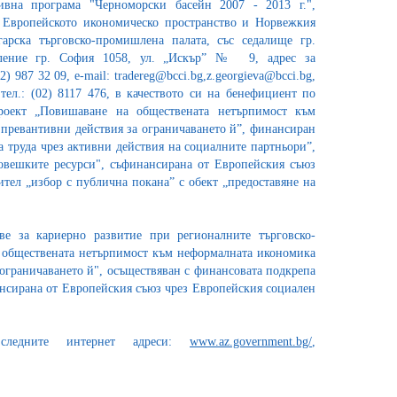
ивна програма "Черноморски басейн 2007 - 2013 г.",
Европейското икономическо пространство и Норвежкия
арска търговско-промишлена палата, със седалище гр.
ление гр. София 1058, ул. „Искър” № 9, адрес за
) 987 32 09, e-mail: tradereg@bcci.bg,z.georgieva@bcci.bg,
тел.: (02) 8117 476, в качеството си на бенефициент по
оект „Повишаване на обществената нетърпимост към
превантивни действия за ограничаването й”, финансиран
а труда чрез активни действия на социалните партньори”,
овешките ресурси", съфинансирана от Европейския съюз
тел „избор с публична покана” с обект „предоставяне на
е за кариерно развитие при регионалните търговско-
 обществената нетърпимост към неформалната икономика
ограничаването й", осъществяван с финансовата подкрепа
ансирана от Европейския съюз чрез Европейския социален
следните интернет адреси:
www.az.government.bg/
,