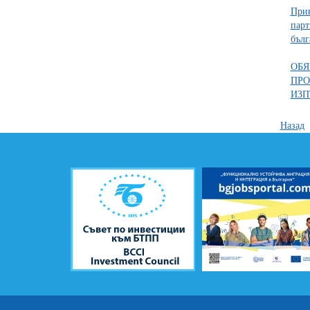
Прив
парт
бълг
ОБЯ
ПРО
ИЗП
Назад