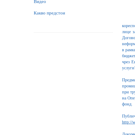
Видео
Какво предстои
коресп
лице з
Догов
неформ
в рамк
бюджет
чрез Е
услуги
Предме
промиш
при тр
на Опе
фонд.
Публ
http://
Докуме