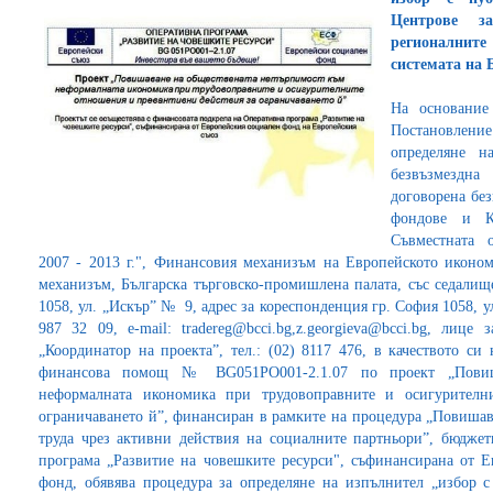
Центрове 
регионалните
системата на
На основание 
Постановление 
определяне н
безвъзмездн
договорена бе
фондове и К
Съвместната 
2007 - 2013 г.", Финансовия механизъм на Европейското иконо
механизъм, Българска търговско-промишлена палата, със седалищ
1058, ул. „Искър” № 9, адрес за кореспонденция гр. София 1058, ул
987 32 09, e-mail: tradereg@bcci.bg,z.georgieva@bcci.bg, лице
„Координатор на проекта”, тел.: (02) 8117 476, в качеството с
финансова помощ № BG051PO001-2.1.07 по проект „Повиш
неформалната икономика при трудовоправните и осигурителн
ограничаването й”, финансиран в рамките на процедура „Повишава
труда чрез активни действия на социалните партньори”, бюдже
програма „Развитие на човешките ресурси", съфинансирана от 
фонд, обявява процедура за определяне на изпълнител „избор с