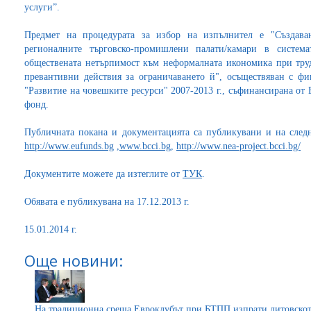
услуги”.
Предмет на процедурата за избор на изпълнител е "Създава
регионалните търговско-промишлени палати/камари в систе
обществената нетърпимост към неформалната икономика при тру
превантивни действия за ограничаването й", осъществяван с ф
"Развитие на човешките ресурси" 2007-2013 г., съфинансирана от
фонд.
Публичната покана и документацията са публикувани и на след
http://www.eufunds.bg
,
www.bcci.bg
,
http://www.nea-project.bcci.bg/
Документите можете да изтеглите от
ТУК
.
Обявата е публикувана на 17.12.2013 г.
15.01.2014 г.
Още новини:
На традиционна среща Евроклубът при БТПП изпрати литовското