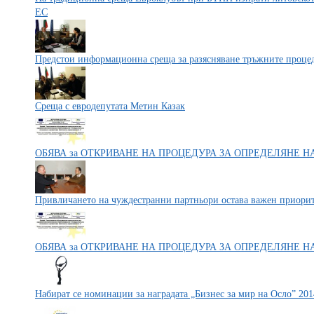
ЕС
Предстои информационна среща за разясняване тръжните проц
Среща с евродепутата Метин Казак
ОБЯВА за ОТКРИВАНЕ НА ПРОЦЕДУРА ЗА ОПРЕДЕЛЯНЕ Н
Привличането на чуждестранни партньори остава важен приорит
ОБЯВА за ОТКРИВАНЕ НА ПРОЦЕДУРА ЗА ОПРЕДЕЛЯНЕ Н
Набират се номинации за наградата „Бизнес за мир на Осло” 201