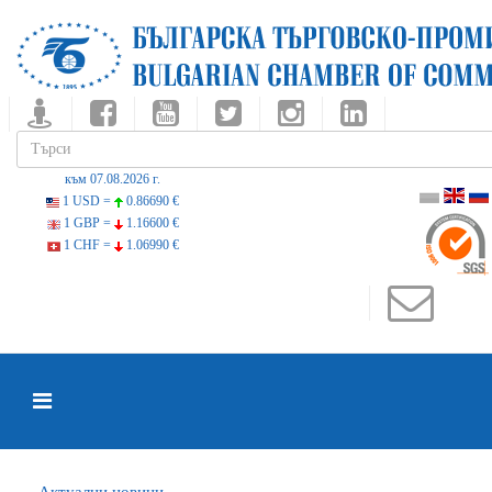
към 07.08.2026 г.
1 USD =
0.86690 €
1 GBP =
1.16600 €
1 CHF =
1.06990 €