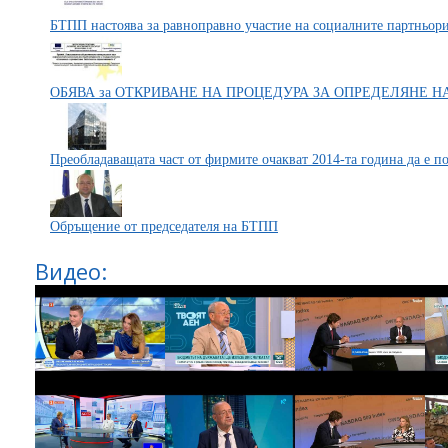
БТПП настоява за равноправно участие на социалните партньор
ОБЯВА за ОТКРИВАНЕ НА ПРОЦЕДУРА ЗА ОПРЕДЕЛЯНЕ Н
Преобладаващата част от фирмите очакват 2014-та година да е по
Обръщение от председателя на БТПП
Видео: