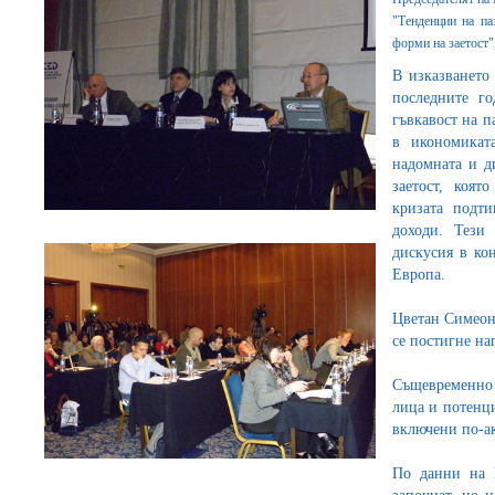
"Тенденции на па
форми на заетост"
В изказването
последните го
гъвкавост на п
в икономикат
надомната и д
заетост, коят
кризата подти
доходи. Тези
дискусия в ко
Европа.
Цветан Симеоно
се постигне на
Същевременно 
лица и потенци
включени по-ак
По данни на 