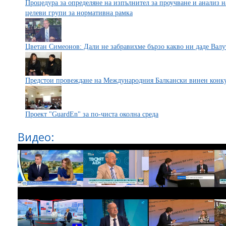
Процедура за определяне на изпълнител за проучване и анализ 
целеви групи за нормативна рамка
Цветан Симеонов: Дали не забравихме бързо какво ни даде Валу
Предстои провеждане на Международния Балкански винен конку
Проект "GuardEn" за по-чиста околна среда
Видео: