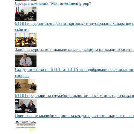
Среща с компания "Men investment group"
БТПП и Турско-българската търговско-индустриална камара ще 
събития
Започна курс за повишаване квалификацията на млади юристи п
Сътрудничество на БТПП и НИПА за подобряване на социалния 
спорове
БТПП представи на служебния икономически министър очаквани
Повишаване квалификацията на млади юристи по въпросите на