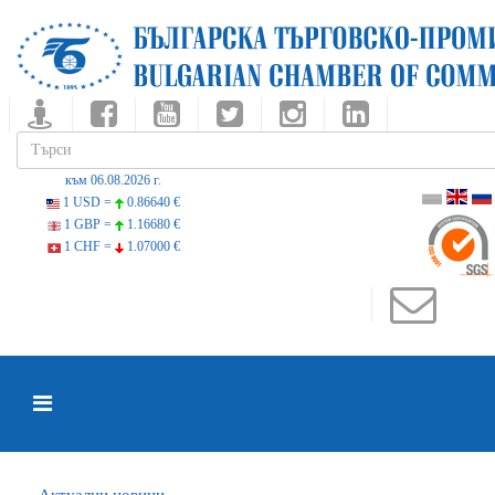
към 06.08.2026 г.
1 USD =
0.86640 €
1 GBP =
1.16680 €
1 CHF =
1.07000 €